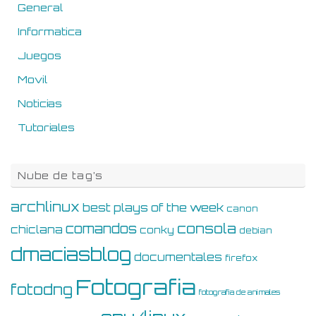
General
Informatica
Juegos
Movil
Noticias
Tutoriales
Nube de tag’s
archlinux
best plays of the week
canon
consola
comandos
chiclana
conky
debian
dmaciasblog
documentales
firefox
Fotografia
fotodng
fotografia de animales