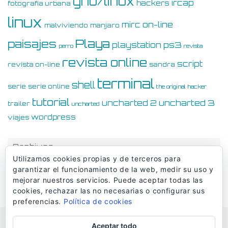
gnu/linux
ircap
hackers
fotografia urbana
linux
on-line
mirc
malviviendo
manjaro
Playa
paisajes
ps3
playstation
perro
revista
revista online
script
revista on-line
sandra
terminal
shell
serie
serie online
the original hacker
tutorial
uncharted 3
uncharted 2
trailer
uncharted
wordpress
viajes
Archivos
Utilizamos cookies propias y de terceros para
Archivos
garantizar el funcionamiento de la web, medir su uso y
mejorar nuestros servicios. Puede aceptar todas las
cookies, rechazar las no necesarias o configurar sus
preferencias.
Política de cookies
Aceptar todo