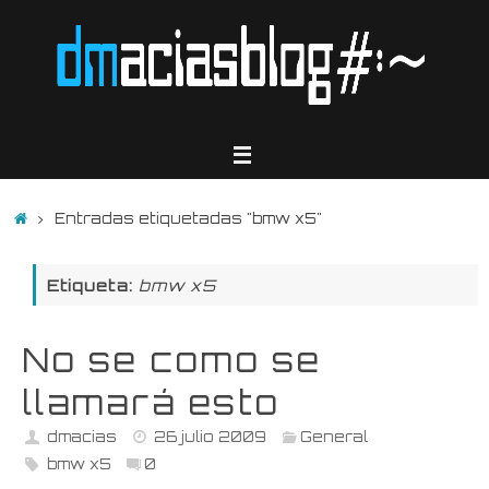
Saltar
al
contenido
Inicio
Entradas etiquetadas "bmw x5"
Etiqueta:
bmw x5
No se como se
llamará esto
dmacias
26 julio 2009
General
bmw x5
0