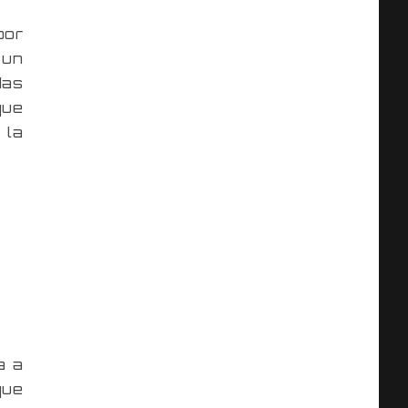
por
 un
das
que
 la
a a
que