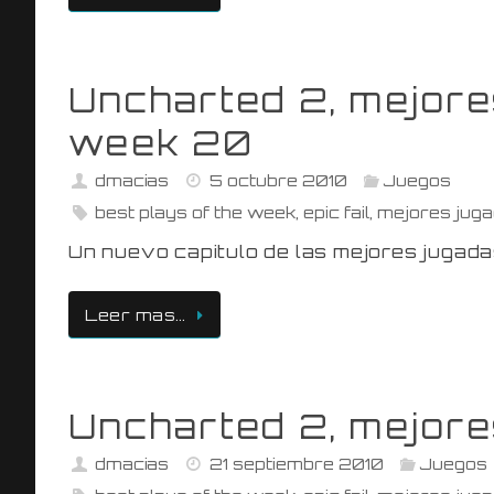
Uncharted 2, mejores
week 20
dmacias
5 octubre 2010
Juegos
best plays of the week
,
epic fail
,
mejores juga
Un nuevo capitulo de las mejores jugad
Leer mas…
Uncharted 2, mejores
dmacias
21 septiembre 2010
Juegos