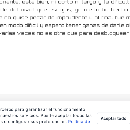
nante, está bien, ni corto ni largo y la dificult
de del nivel que escojas, yo me lo he hecho
ue no quise pecar de imprudente y al final fue 
 en modo difícil y espero tener ganas de darle o
varias veces no es otra que para desbloquear
© Dmaciasblog 2006-2026
erceros para garantizar el funcionamiento
 nuestros servicios. Puede aceptar todas las
Aceptar todo
as o configurar sus preferencias.
Política de