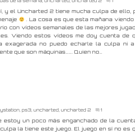
das de la semana
,
uncharted
,
uncharted 2
1
 y el Uncharted 2 tiene mucha culpa de ello, 
menaje
. La cosa es que esta mañana viendo
torio con vídeos semanales de las mejores juga
ales. Viendo estos vídeos me doy cuenta de 
 exagerada no puedo echarle la culpa ni a
y gente que son máquinas……. Quien no…
aystation
,
ps3
,
uncharted
,
uncharted 2
1
e estoy un poco más enganchado de la cuent
 culpa la tiene este juego. El juego en sí no es 