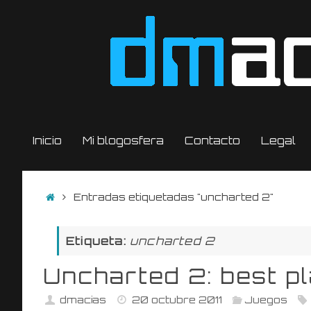
Saltar
al
contenido
Saltar
Inicio
Mi blogosfera
Contacto
Legal
al
contenido
Inicio
Entradas etiquetadas "uncharted 2"
Etiqueta:
uncharted 2
Uncharted 2: best p
dmacias
20 octubre 2011
Juegos