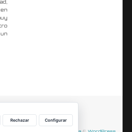
ad,
 en
muy
tro
 un
Rechazar
Configurar
Funciona con
Tempera
&
WordPress.