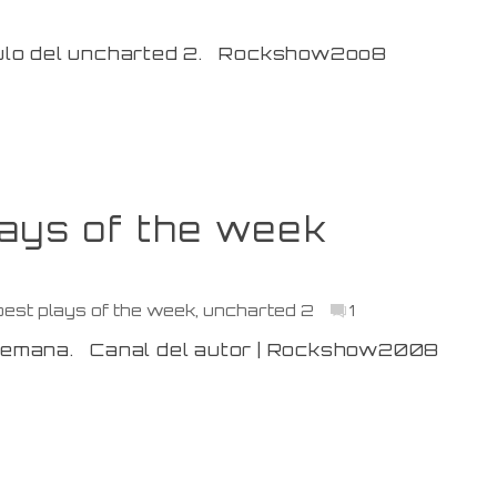
itulo del uncharted 2. Rockshow2oo8
lays of the week
best plays of the week
,
uncharted 2
1
a semana. Canal del autor | Rockshow2008