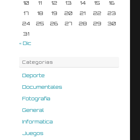
10
11
12
13
14
15
16
17
18
19
20
21
22
23
24
25
26
27
28
29
30
31
« Dic
Categorias
Deporte
Documentales
Fotografia
General
Informatica
Juegos