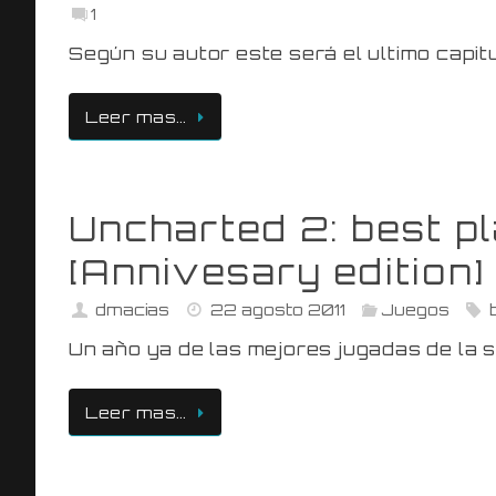
1
Según su autor este será el ultimo cap
Leer mas…
Uncharted 2: best p
[Annivesary edition]
dmacias
22 agosto 2011
Juegos
Un año ya de las mejores jugadas de l
Leer mas…