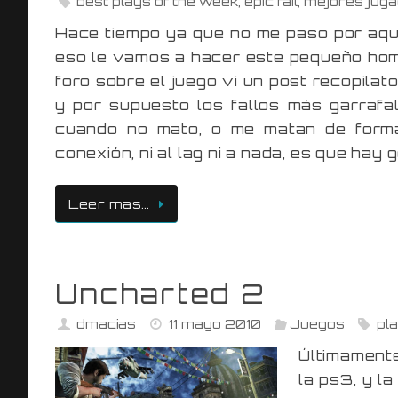
best plays of the week
,
epic fail
,
mejores juga
Hace tiempo ya que no me paso por aquí,
eso le vamos a hacer este pequeño ho
foro sobre el juego vi un post recopila
y por supuesto los fallos más garraf
cuando no mato, o me matan de forma
conexión, ni al lag ni a nada, es que ha
Leer mas…
Uncharted 2
dmacias
11 mayo 2010
Juegos
pl
Últimament
la ps3, y la