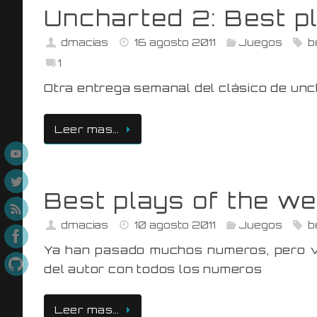
Uncharted 2: Best p
dmacias
16 agosto 2011
Juegos
b
1
Otra entrega semanal del clásico de u
Leer mas…
Best plays of the w
dmacias
10 agosto 2011
Juegos
b
Ya han pasado muchos numeros, pero va
del autor con todos los numeros
Leer mas…