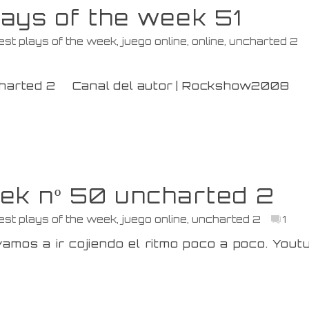
lays of the week 51
est plays of the week
,
juego online
,
online
,
uncharted 2
ncharted 2 Canal del autor | Rockshow2008
eek nº 50 uncharted 2
est plays of the week
,
juego online
,
uncharted 2
1
mos a ir cojiendo el ritmo poco a poco. Yout