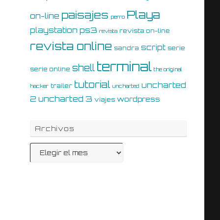
Playa
paisajes
on-line
perro
ps3
playstation
revista on-line
revista
revista online
script
sandra
serie
terminal
shell
serie online
the original
tutorial
uncharted
trailer
hacker
uncharted
uncharted 3
2
wordpress
viajes
Archivos
Archivos