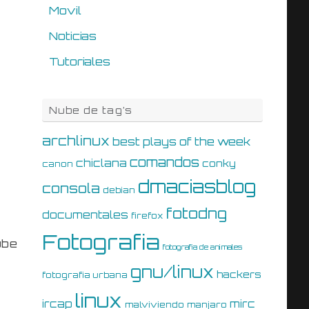
Movil
Noticias
Tutoriales
Nube de tag’s
archlinux
best plays of the week
comandos
chiclana
conky
canon
dmaciasblog
consola
debian
fotodng
documentales
firefox
Fotografia
ube
fotografia de animales
gnu/linux
hackers
fotografia urbana
linux
ircap
mirc
malviviendo
manjaro