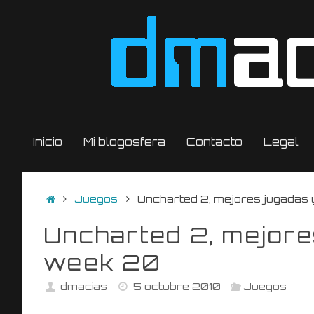
Saltar
al
contenido
Saltar
Inicio
Mi blogosfera
Contacto
Legal
al
contenido
Inicio
Juegos
Uncharted 2, mejores jugadas y
Uncharted 2, mejores
week 20
dmacias
5 octubre 2010
Juegos