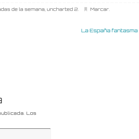
adas de la semana
,
uncharted 2
.
Marcar
.
La España fantasm
a
publicada.
Los