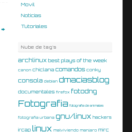
Movil
Noticias
Tutoriales
a
Nube de tag’s
archlinux
best plays of the week
comandos
chiclana
conky
canon
dmaciasblog
consola
debian
fotodng
documentales
firefox
Fotografia
fotografia de animales
gnu/linux
hackers
fotografia urbana
linux
ircap
mirc
malviviendo
manjaro