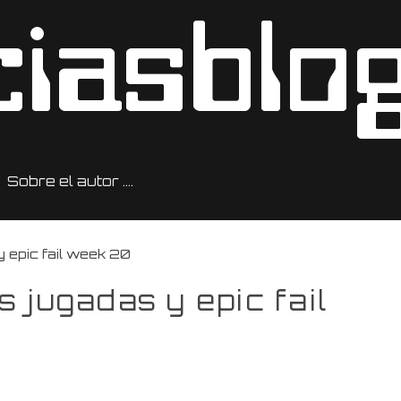
Sobre el autor ….
 epic fail week 20
 jugadas y epic fail