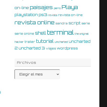
Playa
paisajes
on-line
perro
ps3
playstation
revista on-line
revista
revista online
script
sandra
serie
terminal
shell
serie online
the original
tutorial
uncharted
trailer
hacker
uncharted
uncharted 3
2
wordpress
viajes
Archivos
Archivos
s