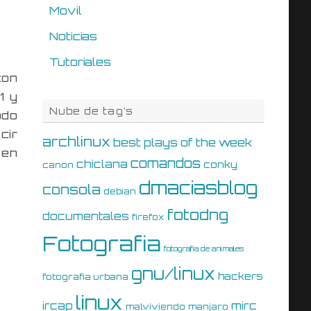
Movil
Noticias
Tutoriales
con
1 y
Nube de tag’s
odo
cir
archlinux
best plays of the week
 en
comandos
chiclana
conky
canon
dmaciasblog
consola
debian
fotodng
documentales
firefox
Fotografia
fotografia de animales
gnu/linux
hackers
fotografia urbana
linux
ircap
mirc
malviviendo
manjaro