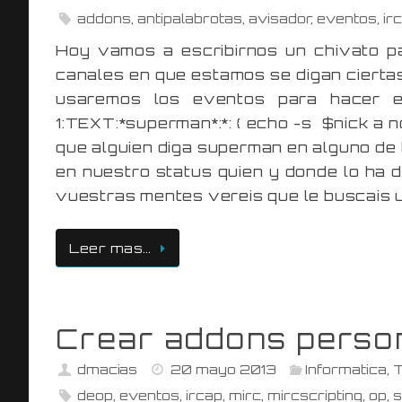
addons
,
antipalabrotas
,
avisador
,
eventos
,
ir
Hoy vamos a escribirnos un chivato p
canales en que estamos se digan ciertas
usaremos los eventos para hacer es
1:TEXT:*superman*:*: { echo -s $nick a
que alguien diga superman en alguno de 
en nuestro status quien y donde lo ha d
vuestras mentes vereis que le buscais ut
Leer mas…
Crear addons perso
dmacias
20 mayo 2013
Informatica
,
T
deop
,
eventos
,
ircap
,
mirc
,
mircscripting
,
op
,
s