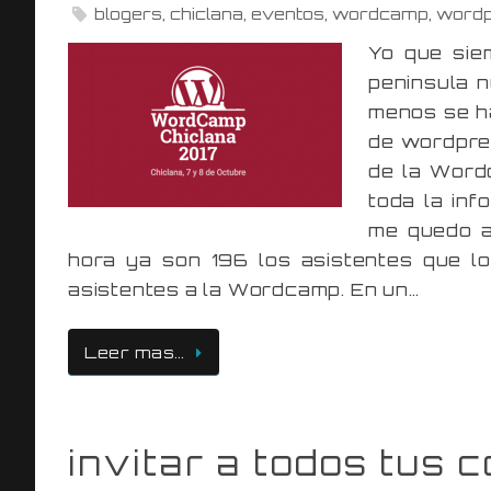
blogers
,
chiclana
,
eventos
,
wordcamp
,
word
Yo que sie
peninsula n
menos se ha
de wordpre
de la Wordc
toda la in
me quedo a
hora ya son 196 los asistentes que l
asistentes a la Wordcamp. En un…
Leer mas…
invitar a todos tus 