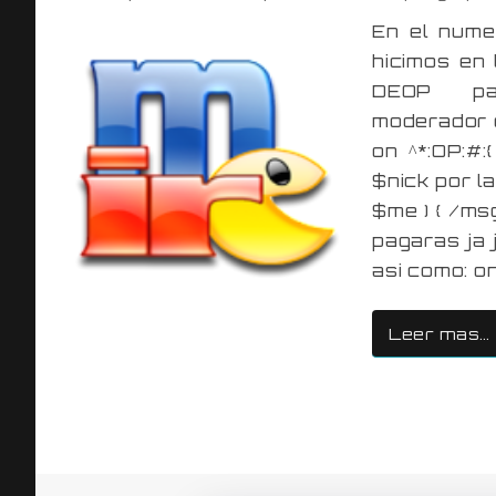
En el nume
hicimos en
DEOP par
moderador e
on ^*:OP:#
$nick por la
$me ) { /ms
pagaras ja 
asi como: on
Leer mas…