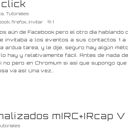
click
ca
,
Tutoriales
book
,
firefox
,
invitar
1
os aún de Facebook pero el otro día hablando 
e invitaba a los eventos a sus contactos 1 a 
na ardua tarea, y le dije, seguro hay algún mét
 lo hay y relativamente fácil. Antes de nada de
mi no pero en Chromium si así que supongo que
osa va así: Una vez…
nalizados mIRC+IRcap V
utoriales