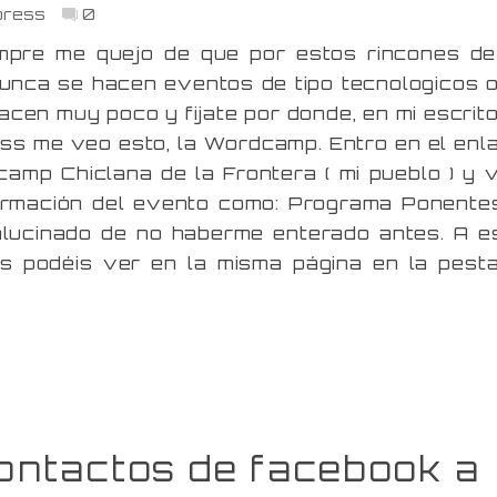
press
0
mpre me quejo de que por estos rincones de
unca se hacen eventos de tipo tecnologicos o
cen muy poco y fijate por donde, en mi escrito
ss me veo esto, la Wordcamp. Entro en el enl
amp Chiclana de la Frontera ( mi pueblo ) y 
formación del evento como: Programa Ponente
lucinado de no haberme enterado antes. A e
os podéis ver en la misma página en la pest
contactos de facebook a