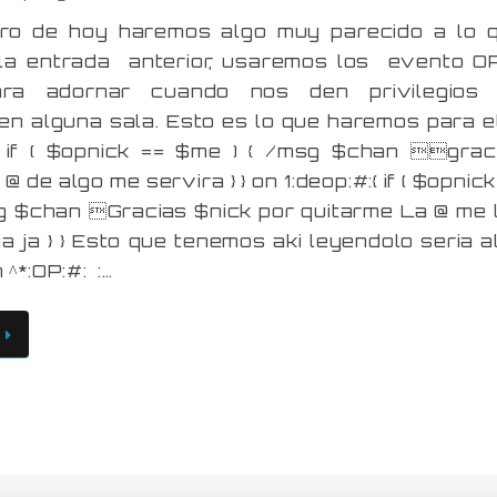
ro de hoy haremos algo muy parecido a lo 
 la entrada anterior, usaremos los evento O
a adornar cuando nos den privilegios
n alguna sala. Esto es lo que haremos para el
:{ if ( $opnick == $me ) { /msg $chan grac
 @ de algo me servira } } on 1:deop:#:{ if ( $opnick
g $chan Gracias $nick por quitarme La @ me 
ja ja } } Esto que tenemos aki leyendolo seria a
 ^*:OP:#: :…