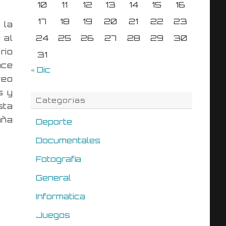
10
11
12
13
14
15
16
17
18
19
20
21
22
23
 la
 al
24
25
26
27
28
29
30
rio
31
ace
« Dic
veo
s y
Categorias
sta
aña
Deporte
Documentales
Fotografia
General
Informatica
Juegos