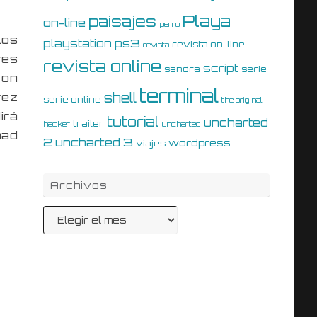
Playa
paisajes
on-line
perro
los
ps3
playstation
revista on-line
revista
res
revista online
script
sandra
serie
 on
terminal
shell
vez
serie online
the original
irá
tutorial
uncharted
trailer
hacker
uncharted
nad
uncharted 3
2
wordpress
viajes
Archivos
Archivos
V