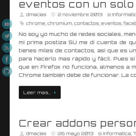
eventos con un solo 
dmacias
2 noviembre 2013
Informati
chrome
,
chromium
,
contactos
,
eventos
,
face
No soy yo mucho de redes sociales, men
mi prima postiza SU me di cuenta de qu
tienes miles de contactos, así que es u
para hacerlo mas rápido y fácil. Pues si
que en Firefox no funciona, almenos a 
Chrome también debe de funcionar. La c
Leer mas…
Crear addons perso
dmacias
26 mayo 2013
Informatica
,
T