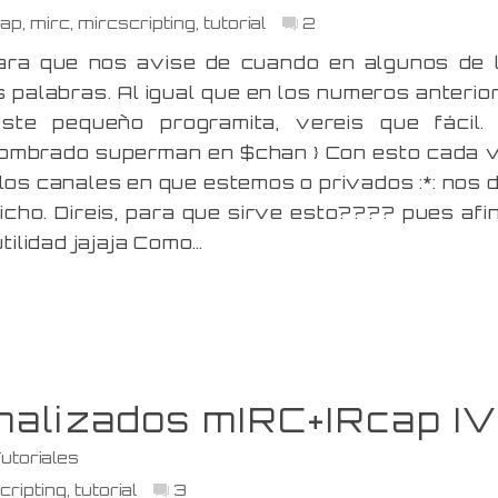
cap
,
mirc
,
mircscripting
,
tutorial
2
ara que nos avise de cuando en algunos de 
 palabras. Al igual que en los numeros anterio
te pequeño programita, vereis que fácil.
 nombrado superman en $chan } Con esto cada 
los canales en que estemos o privados :*: nos d
icho. Direis, para que sirve esto???? pues afi
ilidad jajaja Como…
nalizados mIRC+IRcap I
utoriales
cripting
,
tutorial
3