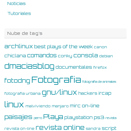
Noticias
Tutoriales
Nube de tag’s
archlinux
best plays of the week
canon
consola
comandos
chiclana
conky
debian
dmaciasblog
documentales
firefox
Fotografia
fotodng
fotografia de animales
gnu/linux
ircap
hackers
fotografia urbana
linux
on-line
mirc
malviviendo
manjaro
Playa
paisajes
ps3
playstation
perro
revista
revista online
script
revista on-line
sandra