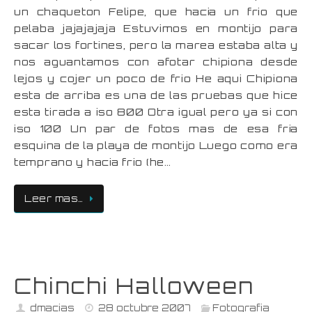
un chaqueton Felipe, que hacia un frio que
pelaba jajajajaja Estuvimos en montijo para
sacar los fortines, pero la marea estaba alta y
nos aguantamos con afotar chipiona desde
lejos y cojer un poco de frio He aqui Chipiona
esta de arriba es una de las pruebas que hice
esta tirada a iso 800 Otra igual pero ya si con
iso 100 Un par de fotos mas de esa fria
esquina de la playa de montijo Luego como era
temprano y hacia frio (he…
Leer mas…
Chinchi Halloween
dmacias
28 octubre 2007
Fotografia