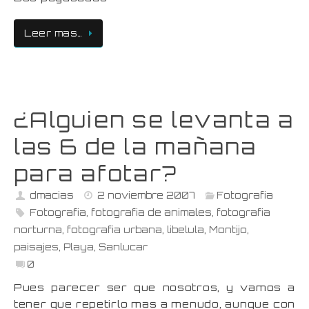
Leer mas…
¿Alguien se levanta a
las 6 de la mañana
para afotar?
dmacias
2 noviembre 2007
Fotografia
Fotografia
,
fotografia de animales
,
fotografia
norturna
,
fotografia urbana
,
libelula
,
Montijo
,
paisajes
,
Playa
,
Sanlucar
0
Pues parecer ser que nosotros, y vamos a
tener que repetirlo mas a menudo, aunque con