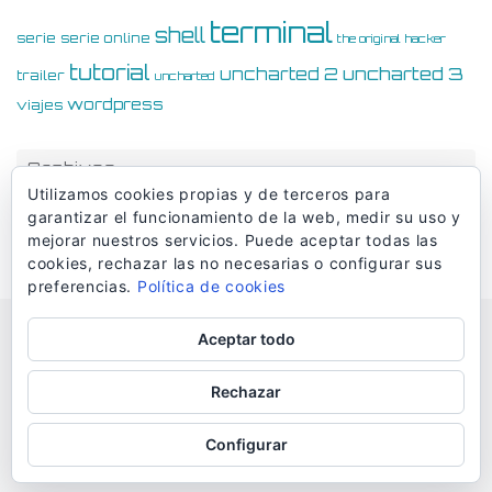
terminal
shell
serie
serie online
the original hacker
tutorial
uncharted 3
uncharted 2
trailer
uncharted
wordpress
viajes
Archivos
Utilizamos cookies propias y de terceros para
Archivos
garantizar el funcionamiento de la web, medir su uso y
mejorar nuestros servicios. Puede aceptar todas las
cookies, rechazar las no necesarias o configurar sus
preferencias.
Política de cookies
Aceptar todo
© Dmaciasblog 2006-2026
Rechazar
Configurar
Funciona con
Tempera
&
WordPress.