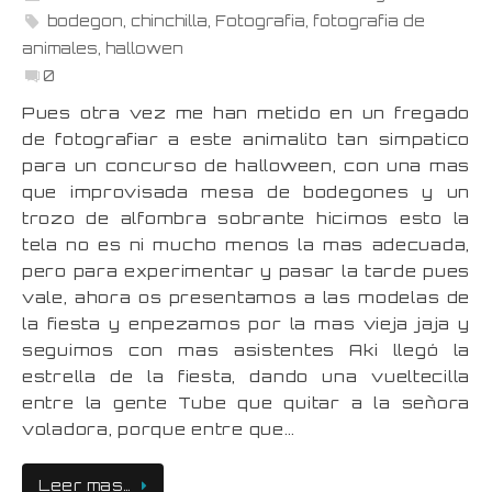
bodegon
,
chinchilla
,
Fotografia
,
fotografia de
animales
,
hallowen
0
Pues otra vez me han metido en un fregado
de fotografiar a este animalito tan simpatico
para un concurso de halloween, con una mas
que improvisada mesa de bodegones y un
trozo de alfombra sobrante hicimos esto la
tela no es ni mucho menos la mas adecuada,
pero para experimentar y pasar la tarde pues
vale, ahora os presentamos a las modelas de
la fiesta y enpezamos por la mas vieja jaja y
seguimos con mas asistentes Aki llegó la
estrella de la fiesta, dando una vueltecilla
entre la gente Tube que quitar a la señora
voladora, porque entre que…
Leer mas…