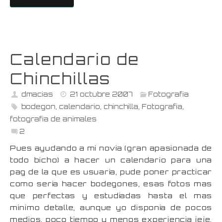
Calendario de
Chinchillas
dmacias
21 octubre 2007
Fotografia
bodegon
,
calendario
,
chinchilla
,
Fotografia
,
fotografia de animales
2
Pues ayudando a mi novia (gran apasionada de
todo bicho) a hacer un calendario para una
pag de la que es usuaria, pude poner practicar
como seria hacer bodegones, esas fotos mas
que perfectas y estudiadas hasta el mas
minimo detalle, aunque yo disponia de pocos
medios, poco tiempo y menos experiencia jeje.