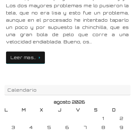
Los dos mayores problemas me lo pusieron la
tela, que no era lisa y esto fue un problema,
aunque en el procesado he intentado taparlo
un poco y por supuesto la chinchilla, que es
una gran bola de pelo que corre a una
velocidad endiablada. Bueno, os…
Leer mas…
Calendario
agosto 2026
L
M
X
J
V
S
D
1
2
3
4
5
6
7
8
9