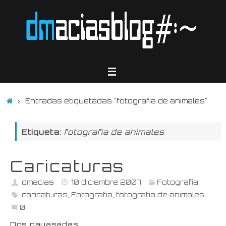
Saltar
al
contenido
Inicio
Entradas etiquetadas "fotografia de animales"
Etiqueta:
fotografia de animales
Caricaturas
dmacias
10 diciembre 2007
Fotografia
caricaturas
,
Fotografia
,
fotografia de animales
0
Dos payasadas