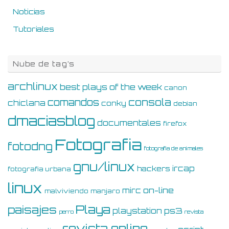
Noticias
Tutoriales
Nube de tag’s
archlinux
best plays of the week
canon
consola
comandos
chiclana
conky
debian
dmaciasblog
documentales
firefox
Fotografia
fotodng
fotografia de animales
gnu/linux
ircap
hackers
fotografia urbana
linux
on-line
mirc
malviviendo
manjaro
Playa
paisajes
ps3
playstation
perro
revista
revista online