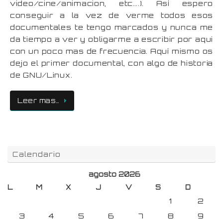
video/cine/animacion, etc….). Así espero
conseguir a la vez de verme todos esos
documentales te tengo marcados y nunca me
da tiempo a ver y obligarme a escribir por aqui
con un poco mas de frecuencia. Aquí mismo os
dejo el primer documental, con algo de historia
de GNU/Linux.
Leer mas…
Calendario
agosto 2026
L
M
X
J
V
S
D
1
2
3
4
5
6
7
8
9