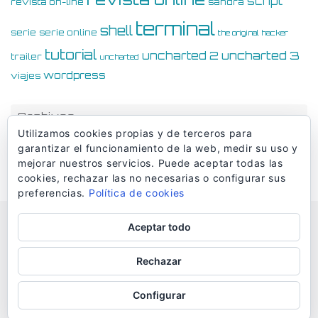
script
revista on-line
sandra
terminal
shell
serie
serie online
the original hacker
tutorial
uncharted 3
uncharted 2
trailer
uncharted
wordpress
viajes
Archivos
Utilizamos cookies propias y de terceros para
Archivos
garantizar el funcionamiento de la web, medir su uso y
mejorar nuestros servicios. Puede aceptar todas las
cookies, rechazar las no necesarias o configurar sus
preferencias.
Política de cookies
Aceptar todo
© Dmaciasblog 2006-2026
Rechazar
Configurar
Funciona con
Tempera
&
WordPress.