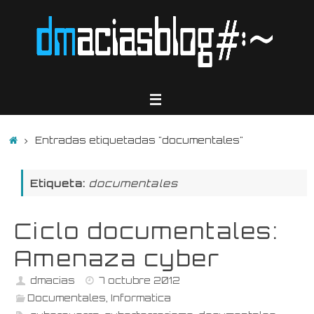
Saltar
al
contenido
Inicio
Entradas etiquetadas "documentales"
Etiqueta:
documentales
Ciclo documentales:
Amenaza cyber
dmacias
7 octubre 2012
Documentales
,
Informatica