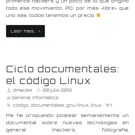
primeros hackers y un poco de lo que origino
todo ese movimiento. PD: por más «libre» que
uno sea, todos tenemos un precio
Leer mas…
Ciclo documentales:
el código Linux
dmacias
20 julio 2012
General
,
Informatica
código
,
documentales
,
gnu/linux
,
linux
1
Me he propuesto postear semanalmente un
documental sobre nuevas tecnologias en
general (hackers, fotografia,