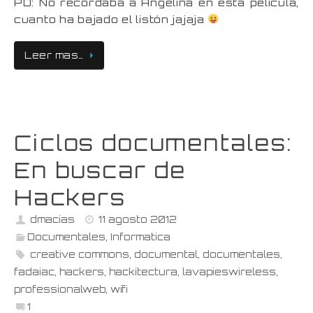
PD: No recordaba a Angelina en esta película,
cuanto ha bajado el listón jajaja
Leer mas…
Ciclos documentales:
En buscar de
Hackers
dmacias
11 agosto 2012
Documentales
,
Informatica
creative commons
,
documental
,
documentales
,
fadaiac
,
hackers
,
hackitectura
,
lavapieswireless
,
professionalweb
,
wifi
1