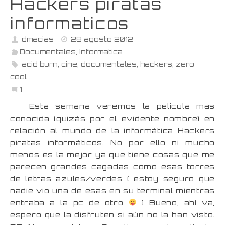
Hackers piratas
informaticos
dmacias
28 agosto 2012
Documentales
,
Informatica
acid burn
,
cine
,
documentales
,
hackers
,
zero
cool
1
Esta semana veremos la película mas
conocida (quizás por el evidente nombre) en
relación al mundo de la informática Hackers
piratas informáticos. No por ello ni mucho
menos es la mejor ya que tiene cosas que me
parecen grandes cagadas como esas torres
de letras azules/verdes ( estoy seguro que
nadie vio una de esas en su terminal mientras
entraba a la pc de otro
) Bueno, ahí va,
espero que la disfruten si aún no la han visto.