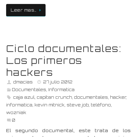
Leer mas…
Ciclo documentales:
Los primeros
hackers
dmacias
27 julio 2012
Documentales
,
Informatica
caja azul
,
capitan crunch
,
documentales
,
hacker
,
informatica
,
kevin mitnick
,
steve job
,
teléfono
,
wozniak
0
El segundo documental, este trata de los