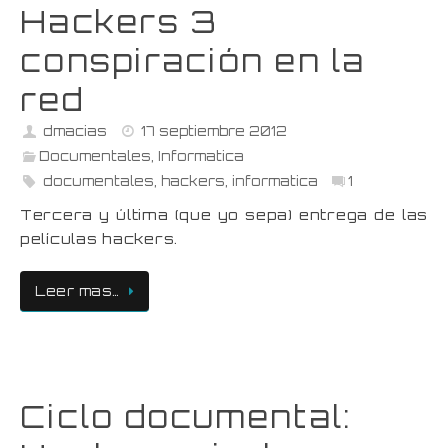
Hackers 3
conspiración en la
red
dmacias
17 septiembre 2012
Documentales
,
Informatica
documentales
,
hackers
,
informatica
1
Tercera y última (que yo sepa) entrega de las
películas hackers.
Leer mas…
Ciclo documental: