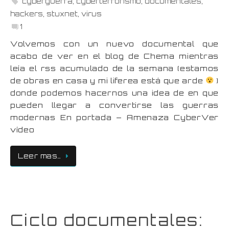
cyberguerra
,
cyberterrorismo
,
documentales
,
hackers
,
stuxnet
,
virus
1
Volvemos con un nuevo documental que
acabo de ver en el blog de Chema mientras
leía el rss acumulado de la semana (estamos
de obras en casa y mi liferea está que arde
)
donde podemos hacernos una idea de en que
pueden llegar a convertirse las guerras
modernas En portada – Amenaza CyberVer
vídeo
Leer mas…
Ciclo documentales: