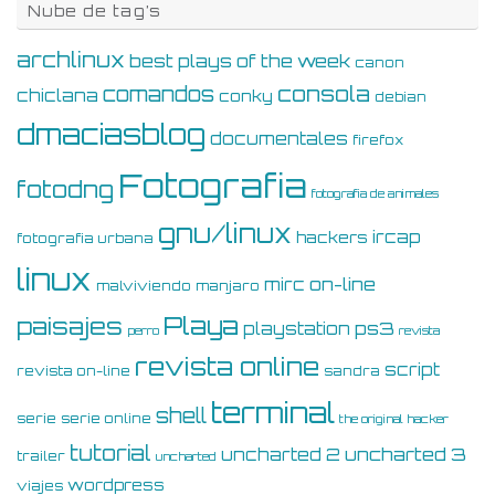
Nube de tag’s
archlinux
best plays of the week
canon
consola
comandos
chiclana
conky
debian
dmaciasblog
documentales
firefox
Fotografia
fotodng
fotografia de animales
gnu/linux
ircap
hackers
fotografia urbana
linux
on-line
mirc
malviviendo
manjaro
Playa
paisajes
ps3
playstation
perro
revista
revista online
script
revista on-line
sandra
terminal
shell
serie
serie online
the original hacker
tutorial
uncharted 3
uncharted 2
trailer
uncharted
wordpress
viajes