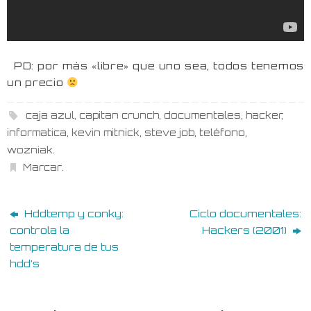
PD: por más «libre» que uno sea, todos tenemos
un precio
caja azul
,
capitan crunch
,
documentales
,
hacker
,
informatica
,
kevin mitnick
,
steve job
,
teléfono
,
wozniak
.
Marcar
.
Hddtemp y conky:
Ciclo documentales:
controla la
Hackers (2001)
temperatura de tus
hdd’s