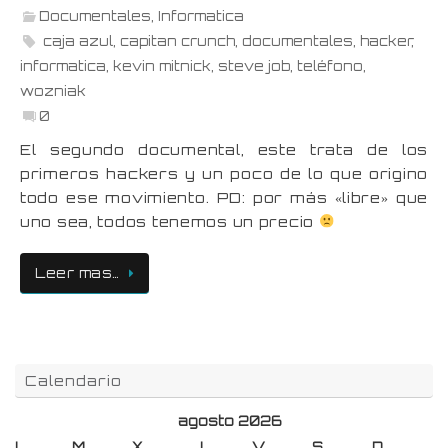
Documentales
,
Informatica
caja azul
,
capitan crunch
,
documentales
,
hacker
,
informatica
,
kevin mitnick
,
steve job
,
teléfono
,
wozniak
0
El segundo documental, este trata de los
primeros hackers y un poco de lo que origino
todo ese movimiento. PD: por más «libre» que
uno sea, todos tenemos un precio
Leer mas…
Calendario
agosto 2026
L
M
X
J
V
S
D