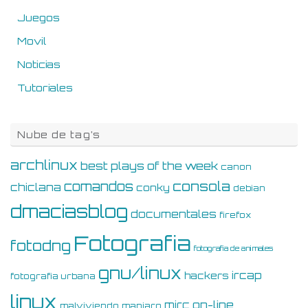
Juegos
Movil
Noticias
Tutoriales
Nube de tag’s
archlinux
best plays of the week
canon
consola
comandos
chiclana
conky
debian
dmaciasblog
documentales
firefox
Fotografia
fotodng
fotografia de animales
gnu/linux
ircap
hackers
fotografia urbana
linux
on-line
mirc
malviviendo
manjaro