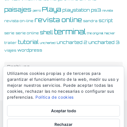
Playa
paisajes
ps3
playstation
perro
revista
revista online
script
revista on-line
sandra
terminal
shell
serie
serie online
the original hacker
tutorial
uncharted 3
uncharted 2
trailer
uncharted
wordpress
viajes
Archivos
Utilizamos cookies propias y de terceros para
Archivos
garantizar el funcionamiento de la web, medir su uso y
mejorar nuestros servicios. Puede aceptar todas las
cookies, rechazar las no necesarias o configurar sus
preferencias.
Política de cookies
Aceptar todo
© Dmaciasblog 2006-2026
Rechazar