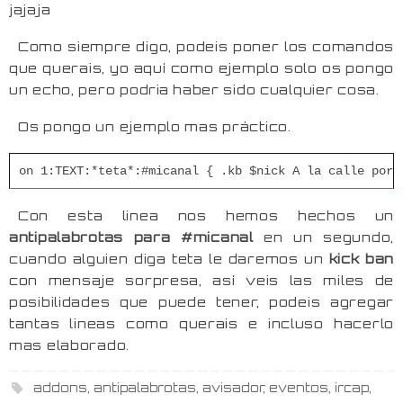
jajaja
Como siempre digo, podeis poner los comandos
que querais, yo aquí como ejemplo solo os pongo
un echo, pero podria haber sido cualquier cosa.
Os pongo un ejemplo mas práctico.
on 1:TEXT:*teta*:#micanal { .kb $nick A la calle por 
Con esta linea nos hemos hechos un
antipalabrotas para #micanal
en un segundo,
cuando alguien diga teta le daremos un
kick ban
con mensaje sorpresa, así veis las miles de
posibilidades que puede tener, podeis agregar
tantas lineas como querais e incluso hacerlo
mas elaborado.
addons
,
antipalabrotas
,
avisador
,
eventos
,
ircap
,