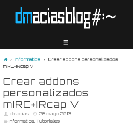
Saltar
al
contenido
Inicio
Informatica
Crear addons personalizados
mIRC+IRcap V
Crear addons
personalizados
mIRC+IRcap V
dmacias
26 mayo 2013
Informatica
,
Tutoriales