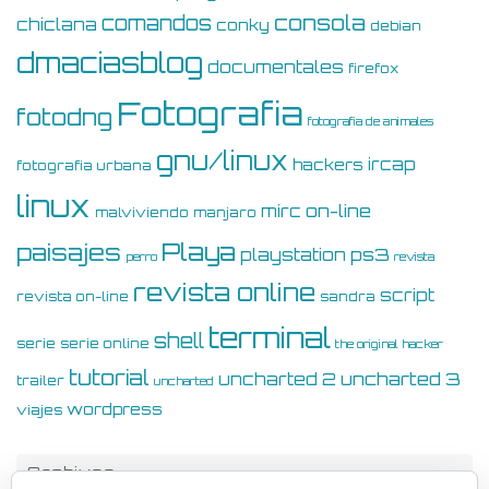
consola
comandos
chiclana
conky
debian
dmaciasblog
documentales
firefox
Fotografia
fotodng
fotografia de animales
gnu/linux
ircap
hackers
fotografia urbana
linux
on-line
mirc
malviviendo
manjaro
Playa
paisajes
ps3
playstation
perro
revista
revista online
script
revista on-line
sandra
terminal
shell
serie
serie online
the original hacker
tutorial
uncharted 3
uncharted 2
trailer
uncharted
wordpress
viajes
Archivos