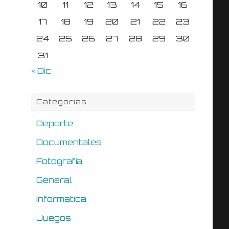
10
11
12
13
14
15
16
17
18
19
20
21
22
23
24
25
26
27
28
29
30
31
« Dic
Categorias
Deporte
Documentales
Fotografia
General
Informatica
Juegos