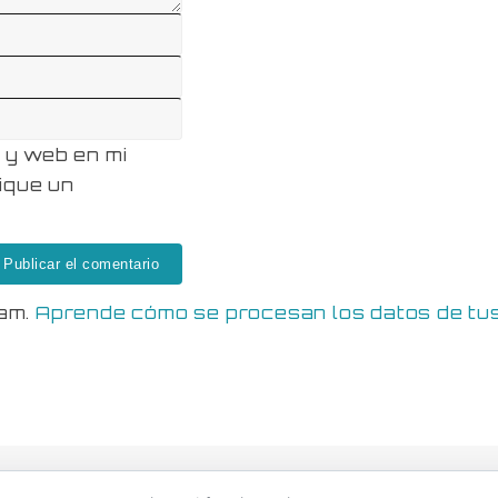
 y web en mi
ique un
pam.
Aprende cómo se procesan los datos de tu
© Dmaciasblog 2006-2026