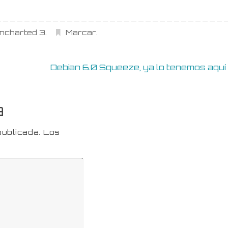
ncharted 3
.
Marcar
.
Debian 6.0 Squeeze, ya lo tenemos aqu
a
publicada.
Los