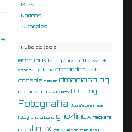
Movil
Noticias
Tutoriales
í
Nube de tag’s
archlinux
best plays of the week
comandos
chiclana
conky
canon
dmaciasblog
consola
debian
fotodng
documentales
firefox
Fotografia
fotografia de animales
gnu/linux
hackers
fotografia urbana
linux
ircap
mirc
malviviendo
manjaro