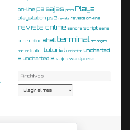
Playa
paisajes
on-line
perro
ps3
playstation
revista on-line
revista
revista online
script
sandra
serie
terminal
shell
serie online
the original
tutorial
uncharted
trailer
hacker
uncharted
uncharted 3
2
wordpress
viajes
Archivos
s
Archivos