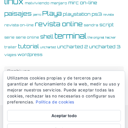
linux
on-line
mirc
malviviendo
manjaro
Playa
paisajes
ps3
playstation
perro
revista
revista online
script
revista on-line
sandra
terminal
shell
serie
serie online
the original hacker
tutorial
uncharted 3
uncharted 2
trailer
uncharted
wordpress
viajes
Archivos
Utilizamos cookies propias y de terceros para
Archivos
garantizar el funcionamiento de la web, medir su uso y
mejorar nuestros servicios. Puede aceptar todas las
cookies, rechazar las no necesarias o configurar sus
preferencias.
Política de cookies
Aceptar todo
© Dmaciasblog 2006-2026