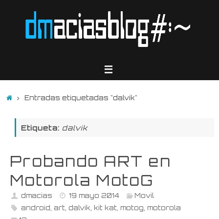
Saltar
al
contenido
Inicio
Entradas etiquetadas "dalvik"
Etiqueta:
dalvik
Probando ART en
Motorola MotoG
dmacias
19 mayo 2014
Movil
android
,
art
,
dalvik
,
kit kat
,
motog
,
motorola