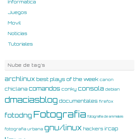
Informatica
Juegos
Movil
Noticias
Tutoriales
Nube de tag’s
archlinux
best plays of the week
canon
consola
comandos
chiclana
conky
debian
dmaciasblog
documentales
firefox
Fotografia
fotodng
fotografia de animales
gnu/linux
ircap
hackers
fotografia urbana