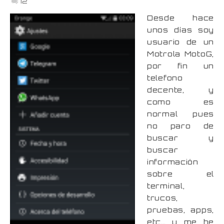
12
Desde hace
unos días soy
usuario de un
Motrola MotoG,
por fin un
telefono
decente, y
como es
normal pues
no paro de
buscar y
buscar
información
sobre el
terminal,
trucos,
pruebas, apps,
etc… y me he