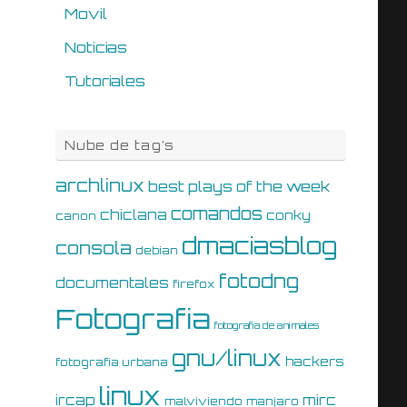
Movil
Noticias
Tutoriales
Nube de tag’s
archlinux
best plays of the week
comandos
chiclana
conky
canon
dmaciasblog
consola
debian
fotodng
documentales
firefox
Fotografia
fotografia de animales
gnu/linux
hackers
fotografia urbana
linux
ircap
mirc
malviviendo
manjaro