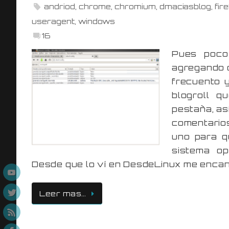
andriod
,
chrome
,
chromium
,
dmaciasblog
,
fir
useragent
,
windows
16
Pues poco
agregando c
frecuento y
blogroll q
pestaña, así
comentario
uno para q
sistema o
Desde que lo ví en DesdeLinux me encant
Leer mas…