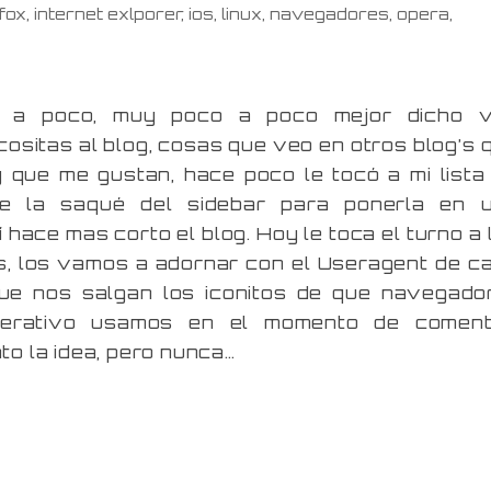
efox
,
internet exlporer
,
ios
,
linux
,
navegadores
,
opera
,
 a poco, muy poco a poco mejor dicho 
ositas al blog, cosas que veo en otros blog’s 
 que me gustan, hace poco le tocó a mi lista
ue la saqué del sidebar para ponerla en 
 hace mas corto el blog. Hoy le toca el turno a 
s, los vamos a adornar con el Useragent de c
ue nos salgan los iconitos de que navegado
perativo usamos en el momento de coment
o la idea, pero nunca…