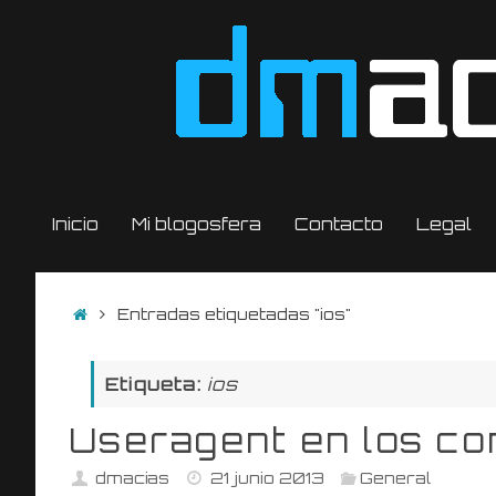
Saltar
al
contenido
Saltar
Inicio
Mi blogosfera
Contacto
Legal
al
contenido
Inicio
Entradas etiquetadas "ios"
Etiqueta:
ios
Useragent en los co
dmacias
21 junio 2013
General