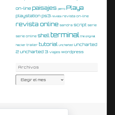
Playa
paisajes
on-line
perro
ps3
playstation
revista on-line
revista
revista online
script
sandra
serie
terminal
shell
serie online
the original
tutorial
uncharted
trailer
hacker
uncharted
uncharted 3
2
wordpress
viajes
Archivos
Archivos