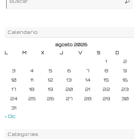
Buscar
pa
Calendario
agosto 2026
L
M
X
J
V
S
D
1
2
3
4
5
6
7
8
9
10
11
12
13
14
15
16
17
18
19
20
21
22
23
24
25
26
27
28
29
30
31
« Dic
Categorias