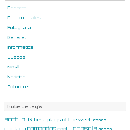
Deporte
Documentales
Fotografia
General
Informatica
Juegos
Movil
Noticias
Tutoriales
Nube de tag’s
archlinux
best plays of the week
canon
consola
comandos
chiclana
conky
debian