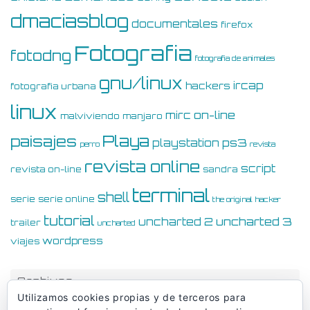
dmaciasblog
documentales
firefox
Fotografia
fotodng
fotografia de animales
gnu/linux
ircap
hackers
fotografia urbana
linux
on-line
mirc
malviviendo
manjaro
Playa
paisajes
ps3
playstation
perro
revista
revista online
script
revista on-line
sandra
terminal
shell
serie
serie online
the original hacker
tutorial
uncharted 3
uncharted 2
trailer
uncharted
wordpress
viajes
Archivos
Utilizamos cookies propias y de terceros para
Archivos