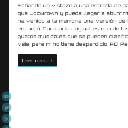
Echando un vistazo a una entrada de da
que DocBrown y puede llegar a aburrirm
ha venido a la memoria una versión de l
encantó. Para mi la original es una de l
gustos musicales que se pueden clasifi
veis, para mi no tiene desperdicio. PD: P
Leer mas…