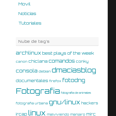
Movil
Noticias
Tutoriales
Nube de tag’s
archlinux
best plays of the week
comandos
chiclana
conky
canon
dmaciasblog
consola
debian
fotodng
documentales
firefox
Fotografia
fotografia de animales
gnu/linux
hackers
fotografia urbana
linux
ircap
mirc
malviviendo
manjaro