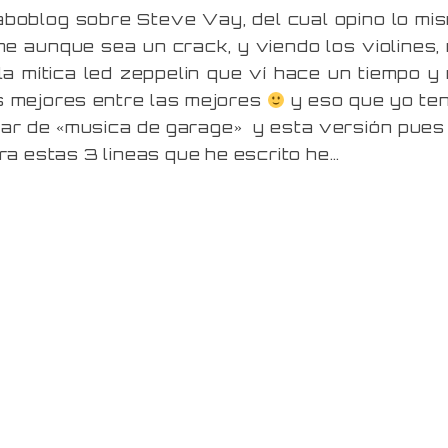
boblog sobre Steve Vay, del cual opino lo mi
e aunque sea un crack, y viendo los violines,
a mítica led zeppelin que ví hace un tiempo y
as mejores entre las mejores
y eso que yo te
car de «musica de garage» y esta versión pues
ara estas 3 lineas que he escrito he…