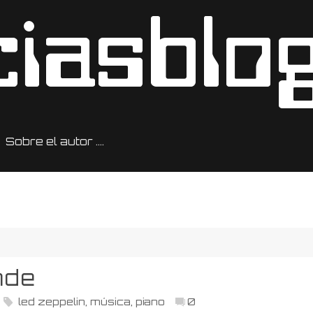
Sobre el autor ….
nde
led zeppelin
,
música
,
piano
0