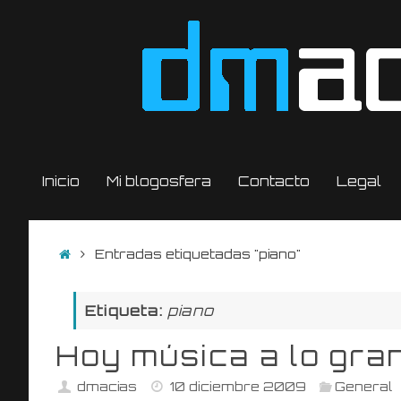
Saltar
al
contenido
Saltar
Inicio
Mi blogosfera
Contacto
Legal
al
contenido
Inicio
Entradas etiquetadas "piano"
Etiqueta:
piano
Hoy música a lo gra
dmacias
10 diciembre 2009
General