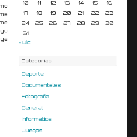
10
11
12
13
14
15
16
smo
17
18
19
20
21
22
23
 me
 me
24
25
26
27
28
29
30
ngo
31
 ya
« Dic
Categorias
Deporte
Documentales
Fotografia
General
Informatica
Juegos