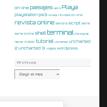
Playa
paisajes
on-line
perro
ps3
playstation
revista on-line
revista
revista online
script
sandra
serie
terminal
shell
serie online
the original
tutorial
uncharted
trailer
hacker
uncharted
uncharted 3
2
wordpress
viajes
Archivos
Archivos