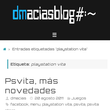
Saltar
al
contenido
Inicio
Entradas etiquetadas "playstation vita"
Etiqueta:
playstation vita
Psvita, más
novedades
dmacias
20 agosto 2011
Juegos
facebook
,
menu
,
playstation vita
,
psvita
,
psvita