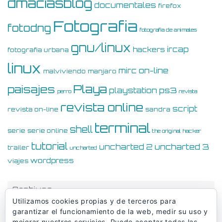
dmaciasblog
documentales
firefox
Fotografia
fotodng
fotografia de animales
gnu/linux
ircap
hackers
fotografia urbana
linux
on-line
mirc
malviviendo
manjaro
Playa
paisajes
ps3
playstation
perro
revista
revista online
script
revista on-line
sandra
terminal
shell
serie
serie online
the original hacker
tutorial
uncharted 3
uncharted 2
trailer
uncharted
wordpress
viajes
Archivos
Utilizamos cookies propias y de terceros para
Archivos
garantizar el funcionamiento de la web, medir su uso y
mejorar nuestros servicios. Puede aceptar todas las