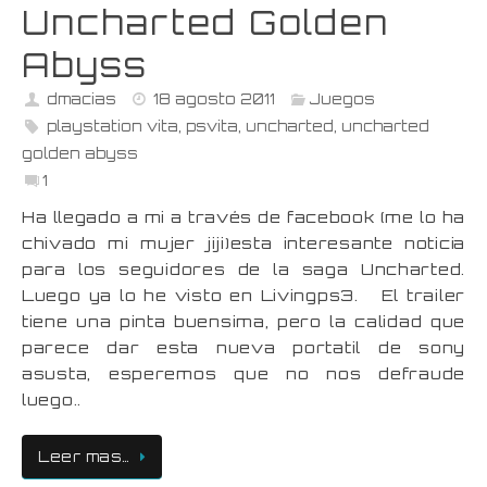
Uncharted Golden
Abyss
dmacias
18 agosto 2011
Juegos
playstation vita
,
psvita
,
uncharted
,
uncharted
golden abyss
1
Ha llegado a mi a través de facebook (me lo ha
chivado mi mujer jiji)esta interesante noticia
para los seguidores de la saga Uncharted.
Luego ya lo he visto en Livingps3. El trailer
tiene una pinta buensima, pero la calidad que
parece dar esta nueva portatil de sony
asusta, esperemos que no nos defraude
luego..
Leer mas…