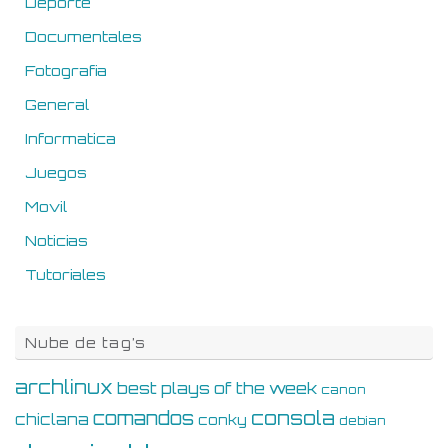
Deporte
Documentales
Fotografia
General
Informatica
Juegos
Movil
Noticias
Tutoriales
Nube de tag’s
archlinux
best plays of the week
canon
consola
comandos
chiclana
conky
debian