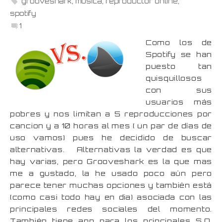
grooveshark
,
música
,
reproductor online
,
spotify
1
Como los de
Spotify se han
puesto tan
quisquillosos
con sus
usuarios más
pobres y nos limitan a 5 reproducciones por
cancion y a 10 horas al mes ( un par de días de
uso vamos) pues he decidido de buscar
alternativas. Alternativas la verdad es que
hay varias, pero Grooveshark es la que mas
me a gustado, la he usado poco aún pero
parece tener muchas opciones y también está
(como casi todo hay en dia) asociada con las
principales redes sociales del momento.
También tiene app para los principales S.O.