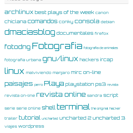
archlinux
best plays of the week
canon
consola
comandos
chiclana
conky
debian
dmaciasblog
documentales
firefox
Fotografia
fotodng
fotografia de animales
gnu/linux
ircap
hackers
fotografia urbana
linux
on-line
mirc
malviviendo
manjaro
Playa
paisajes
ps3
playstation
perro
revista
revista online
script
revista on-line
sandra
terminal
shell
serie
serie online
the original hacker
tutorial
uncharted 3
uncharted 2
trailer
uncharted
wordpress
viajes