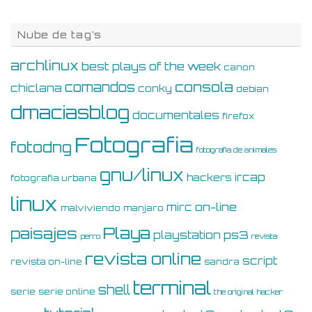
Nube de tag’s
archlinux
best plays of the week
canon
consola
comandos
chiclana
conky
debian
dmaciasblog
documentales
firefox
Fotografia
fotodng
fotografia de animales
gnu/linux
ircap
hackers
fotografia urbana
linux
on-line
mirc
malviviendo
manjaro
Playa
paisajes
ps3
playstation
perro
revista
revista online
script
revista on-line
sandra
terminal
shell
serie
serie online
the original hacker