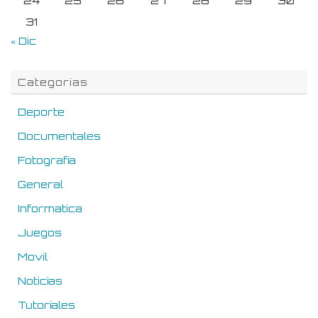
24
25
26
27
28
29
30
31
« Dic
Categorias
Deporte
Documentales
Fotografia
General
Informatica
Juegos
Movil
Noticias
Tutoriales