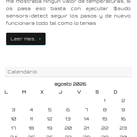
me mostraba ningún valor de temperaturas, si
os pasa eso basta con ejecutar $sudo
sensors-detect seguir los pasos y de nuevo
funcionara todo tal como lo tenias
Leer mas…
Calendario
agosto 2026
L
M
X
J
V
S
D
1
2
3
4
5
6
7
8
9
10
11
12
13
14
15
16
17
18
19
20
21
22
23