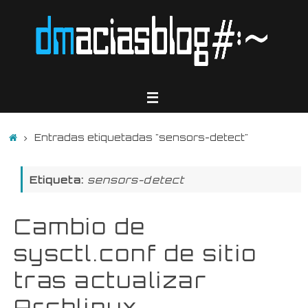
Saltar
al
contenido
Inicio
Entradas etiquetadas "sensors-detect"
Etiqueta:
sensors-detect
Cambio de
sysctl.conf de sitio
tras actualizar
Archlinux