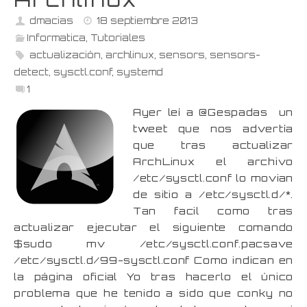
dmacias
18 septiembre 2013
Informatica
,
Tutoriales
actualización
,
archlinux
,
sensors
,
sensors-
detect
,
sysctl.conf
,
systemd
1
Ayer leí a @Gespadas un
tweet que nos advertía
que tras actualizar
ArchLinux el archivo
/etc/sysctl.conf lo movian
de sitio a /etc/sysctl.d/*.
Tan facil como tras
actualizar ejecutar el siguiente comando
$sudo mv /etc/sysctl.conf.pacsave
/etc/sysctl.d/99-sysctl.conf Como indican en
la página oficial Yo tras hacerlo el único
problema que he tenido a sido que conky no