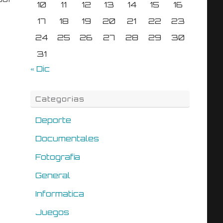
10
11
12
13
14
15
16
17
18
19
20
21
22
23
24
25
26
27
28
29
30
31
« Dic
Categorias
Deporte
Documentales
Fotografia
General
Informatica
Juegos