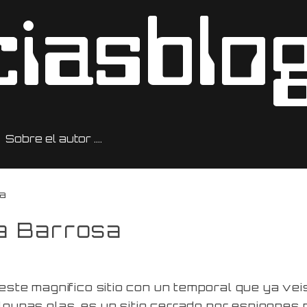
Sobre el autor ….
sa
la Barrosa
te magnifico sitio con un temporal que ya veis
lgunas olas, es un sitio cerrado por espigones 