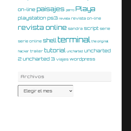
Playa
paisajes
on-line
perro
ps3
playstation
revista on-line
revista
revista online
script
sandra
serie
terminal
shell
serie online
the original
tutorial
uncharted
trailer
hacker
uncharted
uncharted 3
2
wordpress
viajes
Archivos
Archivos