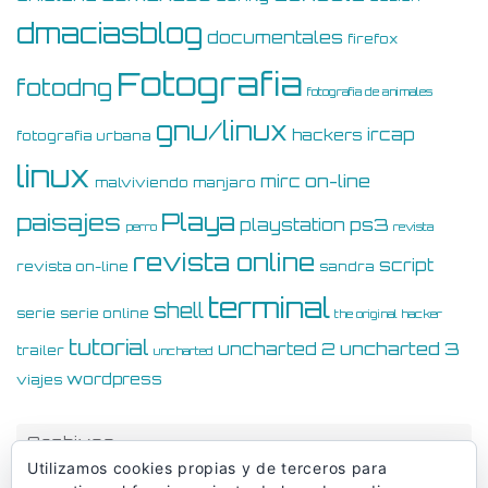
dmaciasblog
documentales
firefox
Fotografia
fotodng
fotografia de animales
gnu/linux
ircap
hackers
fotografia urbana
linux
on-line
mirc
malviviendo
manjaro
Playa
paisajes
ps3
playstation
perro
revista
revista online
script
revista on-line
sandra
terminal
shell
serie
serie online
the original hacker
tutorial
uncharted 3
uncharted 2
trailer
uncharted
wordpress
viajes
Archivos
Utilizamos cookies propias y de terceros para
Archivos