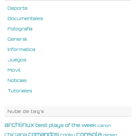
Deporte
Documentales
Fotografia
General
Informatica
Juegos
Movil
Noticias
Tutoriales
Nube de tag’s
archlinux
best plays of the week
canon
consola
comandos
chiclana
conky
debian