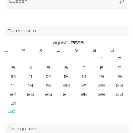
Buscar
pa
Calendario
agosto 2026
L
M
X
J
V
S
D
1
2
3
4
5
6
7
8
9
10
11
12
13
14
15
16
17
18
19
20
21
22
23
24
25
26
27
28
29
30
31
« Dic
Categorias