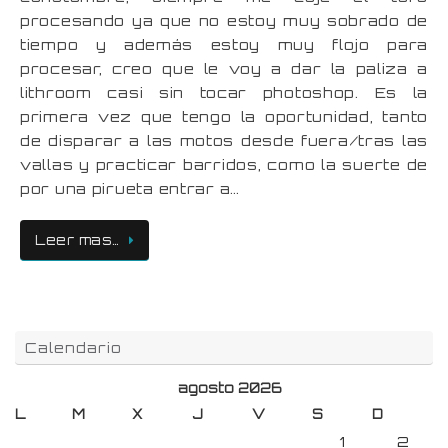
procesando ya que no estoy muy sobrado de
tiempo y además estoy muy flojo para
procesar, creo que le voy a dar la paliza a
lithroom casi sin tocar photoshop. Es la
primera vez que tengo la oportunidad, tanto
de disparar a las motos desde fuera/tras las
vallas y practicar barridos, como la suerte de
por una pirueta entrar a…
Leer mas…
Calendario
agosto 2026
L
M
X
J
V
S
D
1
2