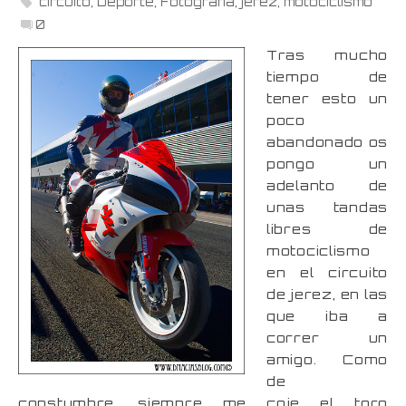
circuito
,
Deporte
,
Fotografia
,
jerez
,
motociclismo
0
Tras mucho
tiempo de
tener esto un
poco
abandonado os
pongo un
adelanto de
unas tandas
libres de
motociclismo
en el circuito
de jerez, en las
que iba a
correr un
amigo. Como
de
constumbre, siempre me coje el toro