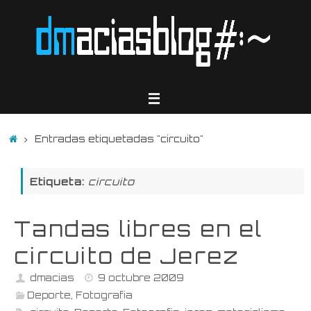
Saltar
al
contenido
Inicio
Entradas etiquetadas "circuito"
Etiqueta:
circuito
Tandas libres en el
circuito de Jerez
dmacias
9 octubre 2009
Deporte
,
Fotografia