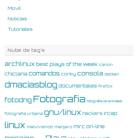
Movil
Noticias
Tutoriales
Nube de tag’s
archlinux
best plays of the week
canon
consola
comandos
chiclana
conky
debian
dmaciasblog
documentales
firefox
Fotografia
fotodng
fotografia de animales
gnu/linux
ircap
hackers
fotografia urbana
linux
on-line
mirc
malviviendo
manjaro
Playa