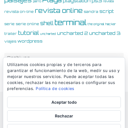
paisajes
ps3
playstation
perro
revista
revista online
script
revista on-line
sandra
terminal
shell
serie
serie online
the original hacker
tutorial
uncharted 3
uncharted 2
trailer
uncharted
wordpress
viajes
Archivos
Utilizamos cookies propias y de terceros para
Archivos
garantizar el funcionamiento de la web, medir su uso y
mejorar nuestros servicios. Puede aceptar todas las
cookies, rechazar las no necesarias o configurar sus
preferencias.
Política de cookies
Aceptar todo
© Dmaciasblog 2006-2026
Rechazar