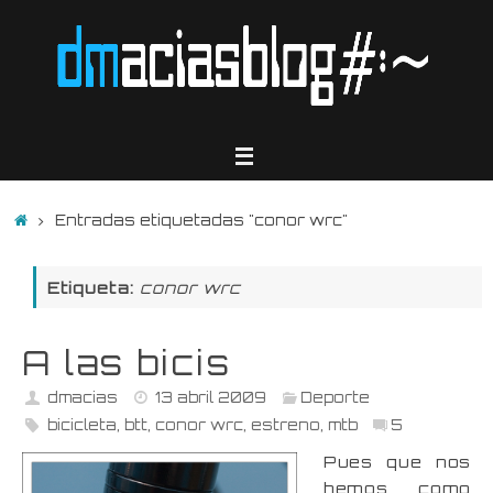
Saltar
al
contenido
Inicio
Entradas etiquetadas "conor wrc"
Etiqueta:
conor wrc
A las bicis
dmacias
13 abril 2009
Deporte
bicicleta
,
btt
,
conor wrc
,
estreno
,
mtb
5
Pues que nos
hemos como