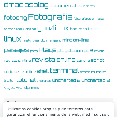
dmaciasblog
documentales
firefox
Fotografia
fotodng
fotografia de animales
gnu/linux
ircap
hackers
fotografia urbana
linux
on-line
mirc
malviviendo
manjaro
Playa
paisajes
ps3
playstation
perro
revista
revista online
script
revista on-line
sandra
terminal
shell
serie
serie online
the original hacker
tutorial
uncharted 3
uncharted 2
trailer
uncharted
wordpress
viajes
Archivos
Utilizamos cookies propias y de terceros para
Archivos
garantizar el funcionamiento de la web, medir su uso y