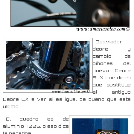
Desviador
deore y
cambio de
piñones del
nuevo Deore
SLX que dicen
que sustituye
al antiguo
Deore LX a ver si es igual de bueno que este
ultimo.
El cuadro es de
aluminio 7005, o eso dice
la pegatina.