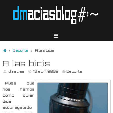
Saltar
al
contenido
Inicio
Deporte
A las bicis
A las bicis
dmacias
13 abril 2009
Deporte
Pues que
nos hemos
como quien
dice
autoregalado