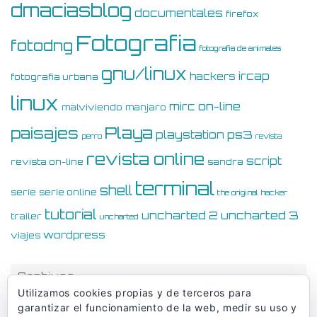
dmaciasblog
documentales
firefox
Fotografia
fotodng
fotografia de animales
gnu/linux
ircap
hackers
fotografia urbana
linux
on-line
mirc
malviviendo
manjaro
Playa
paisajes
ps3
playstation
perro
revista
revista online
script
revista on-line
sandra
terminal
shell
serie
serie online
the original hacker
tutorial
uncharted 3
uncharted 2
trailer
uncharted
wordpress
viajes
Archivos
Utilizamos cookies propias y de terceros para
Archivos
garantizar el funcionamiento de la web, medir su uso y