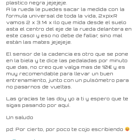
plastico negra jejejeje.
A la rueda le puedes sacar la medida con la
formula universal de toda la vida, 2xpixR
vamos 2 x 3.14 x (lo que mida desde el suelo
asta el centro del eje de la rueda delantera en
este caso) y eso no debe de fallar, sino mal
están las mates jejejeje.
El sensor de la cadencia es otro que se pone
en la biela y te dice las pedaladas por minuto
que das, no creo que valga mas de 10€ y es
muy recomendable para llevar un buen
entrenamiento, junto con un pulsómetro para
no pasarnos de vueltas.
Las gracias te las doy yo a ti y espero que te
sigas pasando por aquí.
Un saludo
pd: Por cierto, por poco te cojo escribiendo