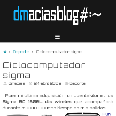
Saltar
al
contenido
Inicio
Deporte
Ciclocomputador sigma
Ciclocomputador
sigma
dmacias
24 abril 2009
Deporte
Pues mi última adquisición, un cuentakilometros
Sigma BC 1606L dts wireles
que acompañará
durante muuuuuuuucho tiempo en mis salidas.
Fun