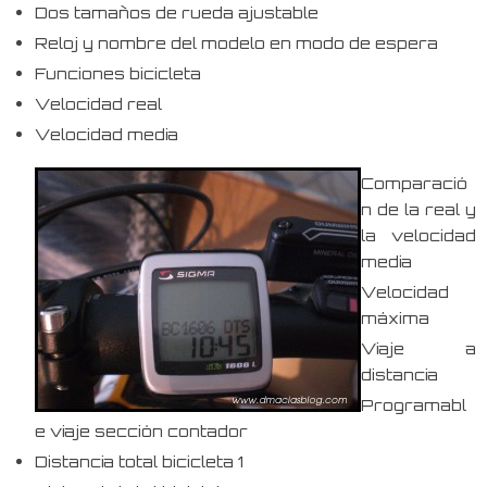
Dos tamaños de rueda ajustable
Reloj y nombre del modelo en modo de espera
Funciones bicicleta
Velocidad real
Velocidad media
Comparació
n de la real y
la velocidad
media
Velocidad
máxima
Viaje a
distancia
Programabl
e viaje sección contador
Distancia total bicicleta 1