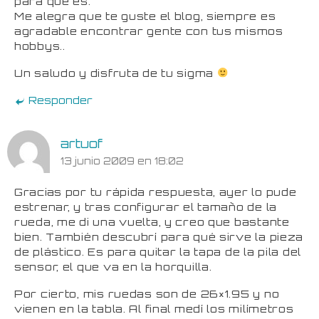
para que es.
Me alegra que te guste el blog, siempre es
agradable encontrar gente con tus mismos
hobbys..
Un saludo y disfruta de tu sigma
Responder
artuof
13 junio 2009 en 18:02
Gracias por tu rápida respuesta, ayer lo pude
estrenar, y tras configurar el tamaño de la
rueda, me di una vuelta, y creo que bastante
bien. También descubrí para qué sirve la pieza
de plástico. Es para quitar la tapa de la pila del
sensor, el que va en la horquilla.
Por cierto, mis ruedas son de 26×1.95 y no
vienen en la tabla. Al final medí los milímetros