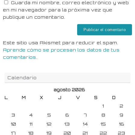
Guarda mi nombre, correo electrónico y web
en mi navegador para la próxima vez que
publique un comentario.
Este sitio usa Akismet para reducir el spam.
Aprende cómo se procesan los datos de tus
comentarios.
Calendario
agosto 2026
L
M
X
J
V
S
D
1
2
3
4
5
6
7
8
9
10
11
12
13
14
15
16
17
18
19
20
21
22
23