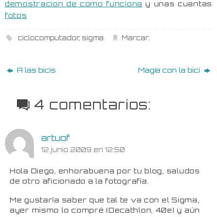
demostracion de como funciona
y unas cuantas
fotos
ciclocomputador
,
sigma
.
Marcar
.
A las bicis
Magia con la bici
4 comentarios:
artuof
12 junio 2009 en 12:50
Hola Diego, enhorabuena por tu blog, saludos
de otro aficionado a la fotografía.
Me gustaría saber que tal te va con el Sigma,
ayer mismo lo compré (Decathlon, 40e) y aún