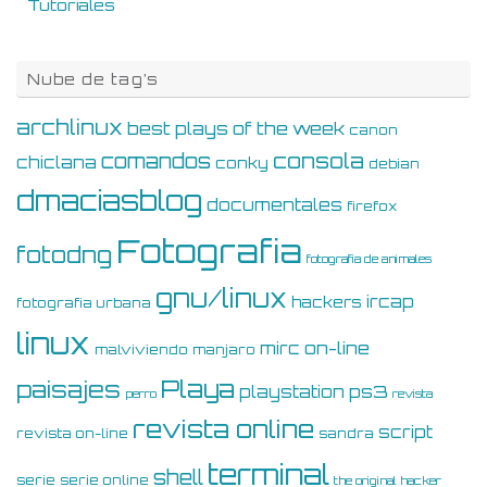
Tutoriales
Nube de tag’s
archlinux
best plays of the week
canon
consola
comandos
chiclana
conky
debian
dmaciasblog
documentales
firefox
Fotografia
fotodng
fotografia de animales
gnu/linux
ircap
hackers
fotografia urbana
linux
on-line
mirc
malviviendo
manjaro
Playa
paisajes
ps3
playstation
perro
revista
revista online
script
revista on-line
sandra
terminal
shell
serie
serie online
the original hacker