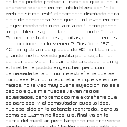
no lo he podido probar. El caso es que aunque
aparece testado en mountain bikes según la
web de sigma, está claramente diseñado para
bicis de carretera. Veo que tu lo llevas en mtb,
y ayer montándolo en la mía no fueron pocos
los problemas y quería saber cómo te fue a ti.
Primero me traía tres gomitas, cuando en las
instrucciones solo vienen 2. Dos finas (32 y
42 mm y otra más gruesa de 32mm). La más
grande me ha venido justita para sujetar el
sensor que va en la barra de la suspensión, y
al final la he podido enganchar, pero con
demasiada tensión, no me extrañaría que se
rompiese. Por otro lado, el imán que va en los
radios, no le veo muy buena sujección, no se si
debido a que mis ruedas lleván radios
aplastados, pero tampoco me extrañaría que
se perdiese. Y el computador, pues lo ideal
hubiese sido en la potencia (centrado), pero la
goma de 32mm no llega, y al final va en la
barra del manillar, pero tampoco me convence
mucho el sistema de fijación para una mtb, se