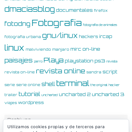
dmaciasblog
documentales
firefox
Fotografia
fotodng
fotografia de animales
gnu/linux
ircap
hackers
fotografia urbana
linux
on-line
mirc
malviviendo
manjaro
Playa
paisajes
ps3
playstation
perro
revista
revista online
script
revista on-line
sandra
terminal
shell
serie
serie online
the original hacker
tutorial
uncharted 3
uncharted 2
trailer
uncharted
wordpress
viajes
Archivos
Utilizamos cookies propias y de terceros para
Archivos