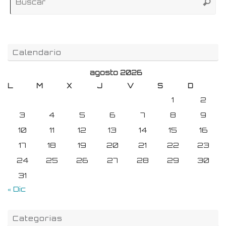
Buscar
pa
Calendario
agosto 2026
L
M
X
J
V
S
D
1
2
3
4
5
6
7
8
9
10
11
12
13
14
15
16
17
18
19
20
21
22
23
24
25
26
27
28
29
30
31
« Dic
Categorias