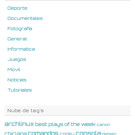
Deporte
Documentales
Fotografia
General
Informatica
Juegos
Movil
Noticias
Tutoriales
Nube de tag’s
archlinux
best plays of the week
canon
consola
comandos
chiclana
conky
debian