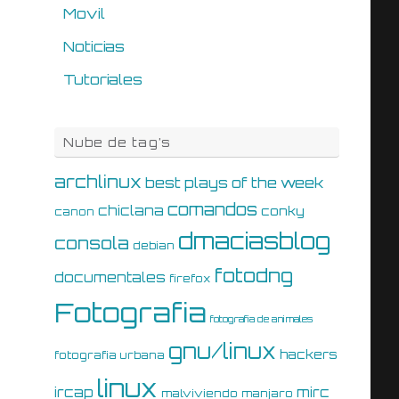
Movil
Noticias
Tutoriales
Nube de tag’s
archlinux
best plays of the week
comandos
chiclana
conky
canon
dmaciasblog
consola
debian
fotodng
documentales
firefox
Fotografia
fotografia de animales
gnu/linux
hackers
fotografia urbana
linux
ircap
mirc
malviviendo
manjaro