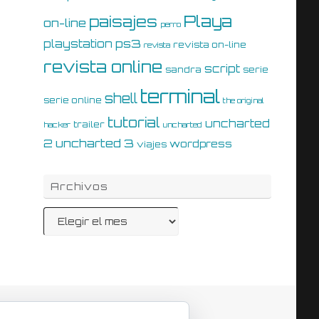
Playa
paisajes
on-line
perro
ps3
playstation
revista on-line
revista
revista online
script
sandra
serie
terminal
shell
serie online
the original
tutorial
uncharted
trailer
hacker
uncharted
uncharted 3
2
wordpress
viajes
Archivos
Archivos