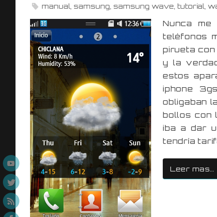
manual
,
samsung
,
samsung wave
,
tutorial
,
w
Nunca me 
teléfonos 
pirueta co
y la verda
estos apara
iphone 3g
obligaban l
bollos con 
iba a dar 
tendría tari
Leer mas…