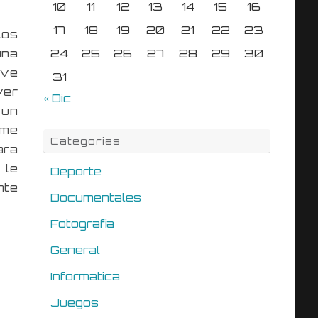
10
11
12
13
14
15
16
17
18
19
20
21
22
23
los
una
24
25
26
27
28
29
30
ave
31
ver
« Dic
 un
 me
Categorias
ara
 le
Deporte
nte
Documentales
Fotografia
General
Informatica
Juegos