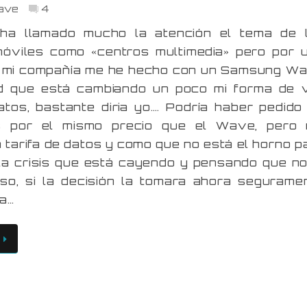
ave
4
ha llamado mucho la atención el tema de 
móviles como «centros multimedia» pero por 
n mi compañía me he hecho con un Samsung W
d que está cambiando un poco mi forma de 
tos, bastante diria yo…. Podría haber pedido
s por el mismo precio que el Wave, pero
a tarifa de datos y como que no está el horno p
la crisis que está cayendo y pensando que no
uso, si la decisión la tomara ahora segurame
fa…