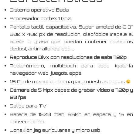
Sistema operativo
Bada
Procesador cortex 1 Ghz
Pantalla tactil, capacitativa,
Super amoled
de 3.3″
800 x 480 px de resolución, oleofóbica (repele el
aceite o grasa que puedan contener nuestros
dedos), antirrallones, ect…..
Reproduce Divx con resoluciones de asta 720p
Acelerómetro, multitouch para todo (galería
navegador web, juegos, apps)
1.5 Gb de memoria interna para nuestras cosas
Cámara de 5 Mpx
capaz de grabar
vídeo a 720p y
20 fps
Salida para TV
Bateria de 1500 mah, 650h en espera y 16 en
conversación.
Conexión jag auriculares y micro usb