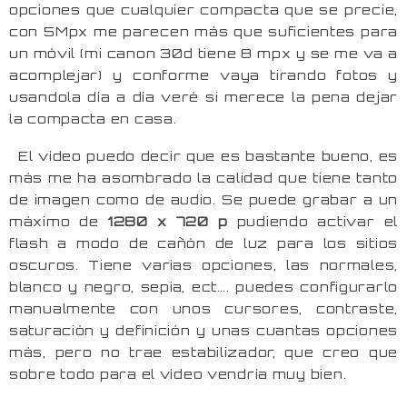
opciones que cualquier compacta que se precie,
con 5Mpx me parecen más que suficientes para
un móvil (mi canon 30d tiene 8 mpx y se me va a
acomplejar) y conforme vaya tirando fotos y
usandola día a día veré si merece la pena dejar
la compacta en casa.
El vídeo puedo decir que es bastante bueno, es
más me ha asombrado la calidad que tiene tanto
de imagen como de audio. Se puede grabar a un
máximo de
1280 x 720 p
pudiendo activar el
flash a modo de cañón de luz para los sitios
oscuros. Tiene varias opciones, las normales,
blanco y negro, sepia, ect…. puedes configurarlo
manualmente con unos cursores, contraste,
saturación y definición y unas cuantas opciones
más, pero no trae estabilizador, que creo que
sobre todo para el vídeo vendría muy bien.