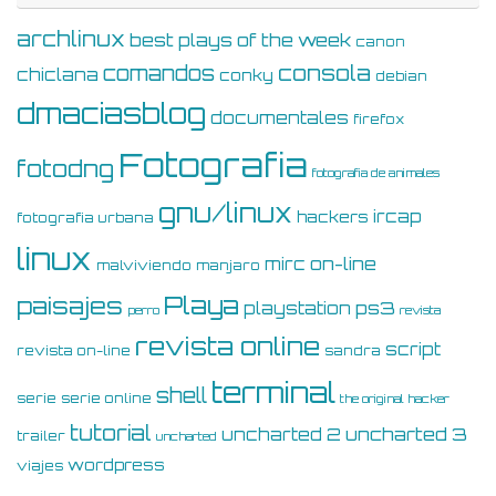
archlinux
best plays of the week
canon
consola
comandos
chiclana
conky
debian
dmaciasblog
documentales
firefox
Fotografia
fotodng
fotografia de animales
gnu/linux
ircap
hackers
fotografia urbana
linux
on-line
mirc
malviviendo
manjaro
Playa
paisajes
ps3
playstation
perro
revista
revista online
script
revista on-line
sandra
terminal
shell
serie
serie online
the original hacker
tutorial
uncharted 3
uncharted 2
trailer
uncharted
wordpress
viajes