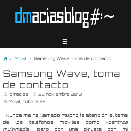
Saltar
al
contenido
Inicio
Movil
Samsung Wave, toma de contacto
Samsung Wave, toma
de contacto
dmacias
25 noviembre 2010
Movil
,
Tutoriales
Nunca me ha llamado mucho la atención el tema
de los teléfonos móviles como «
centros
multimedia»
pero por una pirueta con mi