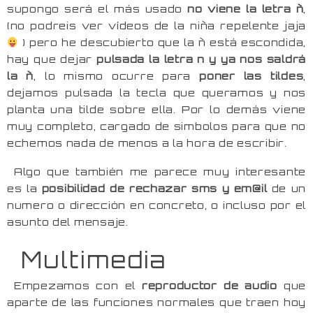
supongo será el más usado
no viene la letra ñ
,
(no podreis ver vídeos de la niña repelente jaja
) pero he descubierto que la ñ está escondida,
hay que dejar
pulsada la letra n y ya nos saldrá
la ñ
, lo mismo ocurre para
poner las tildes
,
dejamos pulsada la tecla que queramos y nos
planta una tilde sobre ella. Por lo demás viene
muy completo, cargado de simbolos para que no
echemos nada de menos a la hora de escribir.
Algo que también me parece muy interesante
es la
posibilidad de rechazar sms y em@il
de un
numero o dirección en concreto, o incluso por el
asunto del mensaje.
Multimedia
Empezamos con el
reproductor de audio
que
aparte de las funciones normales que traen hoy