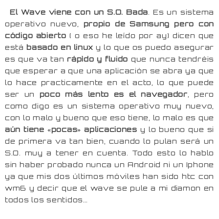
El Wave viene con un S.O. Bada
. Es un sistema
operativo nuevo,
propio de Samsung pero con
código abierto
( o eso he leído por ay) dicen que
está
basado en linux
y lo que os puedo asegurar
es que va tan
rápìdo y fluido
que nunca tendréis
que esperar a que una aplicación se abra ya que
lo hace practicamente en el acto, lo que puede
ser un
poco más lento es el navegador
, pero
como digo es un sistema operativo muy nuevo,
con lo malo y bueno que eso tiene, lo malo es que
aún tiene «pocas» aplicaciones
y lo bueno que si
de primera va tan bien, cuando lo pulan será un
S.O. muy a tener en cuenta. Todo esto lo hablo
sin haber probado nunca un Android ni un Iphone
ya que mis dos últimos móviles han sido htc con
wm6 y decir que el wave se pule a mi diamon en
todos los sentidos…