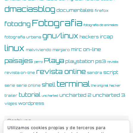
dmaciasblog
documentales
firefox
Fotografia
fotodng
fotografia de animales
gnu/linux
ircap
hackers
fotografia urbana
linux
on-line
mirc
malviviendo
manjaro
Playa
paisajes
ps3
playstation
perro
revista
revista online
script
revista on-line
sandra
terminal
shell
serie
serie online
the original hacker
tutorial
uncharted 3
uncharted 2
trailer
uncharted
wordpress
viajes
Archivos
Utilizamos cookies propias y de terceros para
Archivos