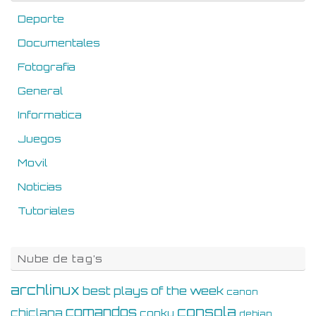
Deporte
Documentales
Fotografia
General
Informatica
Juegos
Movil
Noticias
Tutoriales
Nube de tag’s
archlinux
best plays of the week
canon
consola
comandos
chiclana
conky
debian