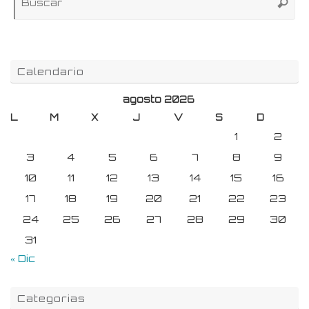
Buscar
pa
Calendario
agosto 2026
L
M
X
J
V
S
D
1
2
3
4
5
6
7
8
9
10
11
12
13
14
15
16
17
18
19
20
21
22
23
24
25
26
27
28
29
30
31
« Dic
Categorias