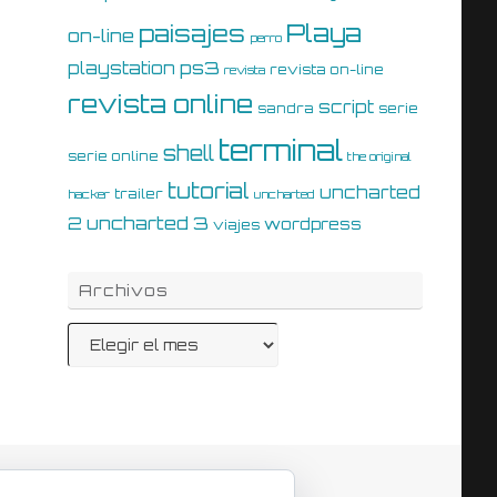
Playa
paisajes
on-line
perro
ps3
playstation
revista on-line
revista
revista online
script
sandra
serie
terminal
shell
serie online
the original
tutorial
uncharted
trailer
hacker
uncharted
uncharted 3
2
wordpress
viajes
Archivos
Archivos