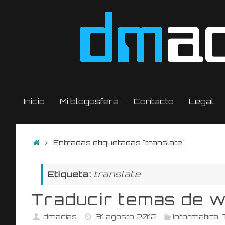
Saltar
al
contenido
Saltar
Inicio
Mi blogosfera
Contacto
Legal
al
contenido
Inicio
Entradas etiquetadas "translate"
Etiqueta:
translate
Traducir temas de 
dmacias
31 agosto 2012
Informatica
,