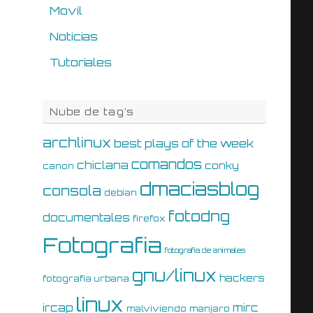
Movil
Noticias
Tutoriales
Nube de tag’s
archlinux
best plays of the week
comandos
chiclana
conky
canon
dmaciasblog
consola
debian
fotodng
documentales
firefox
Fotografia
fotografia de animales
gnu/linux
hackers
fotografia urbana
linux
ircap
mirc
malviviendo
manjaro