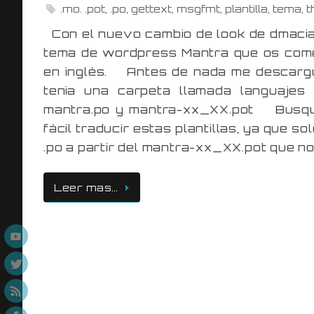
.mo. .pot
,
.po
,
gettext
,
msgfmt
,
plantilla
,
tema
,
t
Con el nuevo cambio de look de dmacia
tema de wordpress Mantra que os comen
en inglés. Antes de nada me descargue 
tenia una carpeta llamada languajes 
mantra.po y mantra-xx_XX.pot Busqué 
fácil traducir estas plantillas, ya que 
.po a partir del mantra-xx_XX.pot que n
Leer mas…