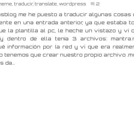
heme
,
traducir
,
translate
,
wordpress
2
sblog me he puesto a traducir algunas cosas 
te en una entrada anterior, ya que estaba t
la plantilla al pc, le heche un vistazo y vi 
y dentro de ella tenia 3 archivos: mantra.
información por la red y vi que era realme
solo tenemos que crear nuestro propio archivo .m
os da…