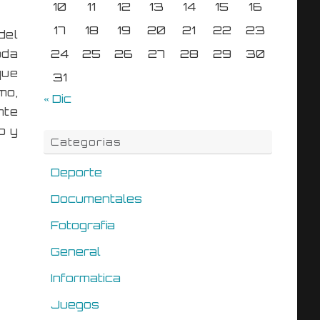
10
11
12
13
14
15
16
17
18
19
20
21
22
23
del
oda
24
25
26
27
28
29
30
que
31
mo,
« Dic
nte
o y
Categorias
Deporte
Documentales
Fotografia
General
Informatica
Juegos