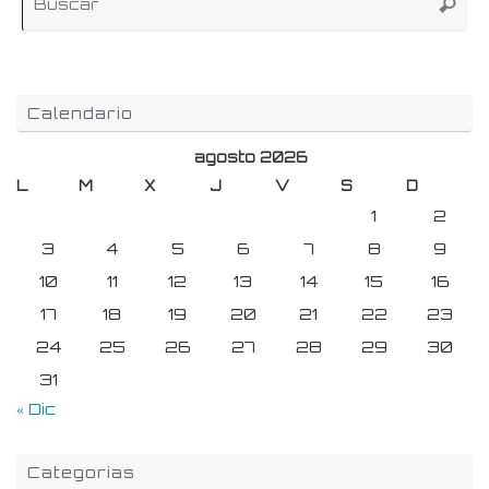
Buscar
pa
Calendario
agosto 2026
L
M
X
J
V
S
D
1
2
3
4
5
6
7
8
9
10
11
12
13
14
15
16
17
18
19
20
21
22
23
24
25
26
27
28
29
30
31
« Dic
Categorias