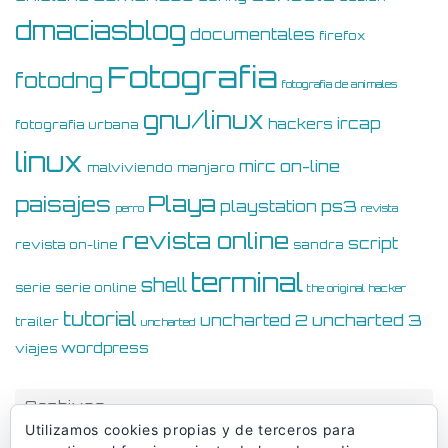
dmaciasblog
documentales
firefox
Fotografia
fotodng
fotografia de animales
gnu/linux
ircap
hackers
fotografia urbana
linux
on-line
mirc
malviviendo
manjaro
Playa
paisajes
ps3
playstation
perro
revista
revista online
script
revista on-line
sandra
terminal
shell
serie
serie online
the original hacker
tutorial
uncharted 3
uncharted 2
trailer
uncharted
wordpress
viajes
Archivos
Utilizamos cookies propias y de terceros para
Archivos