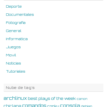
Deporte
Documentales
Fotografia
General
Informatica
Juegos
Movil
Noticias
Tutoriales
Nube de tag’s
archlinux
best plays of the week
canon
consola
comandos
chiclana
conky
debian