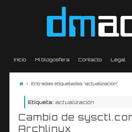
Saltar
al
contenido
Saltar
Inicio
Mi blogosfera
Contacto
Legal
al
contenido
Inicio
Entradas etiquetadas "actualización"
Etiqueta:
actualización
Cambio de sysctl.con
Archlinux