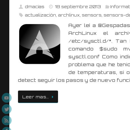
dmacias
18 septiembre 2013
Informat
actualización
,
archlinux
,
sensors
,
sensors-d
Ayer leí a @Gespadas
ArchLinux el arch
/etc/sysctl.d/*. Tan 
comando $sudo mv /
sysctl.conf Como indi
problema que he teni
de temperaturas, si 
detect seguir los pasos y de nuevo funci
Leer mas…