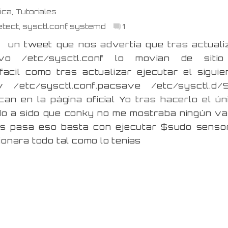
ica
,
Tutoriales
etect
,
sysctl.conf
,
systemd
1
 un tweet que nos advertía que tras actuali
ivo /etc/sysctl.conf lo movian de siti
facil como tras actualizar ejecutar el siguie
etc/sysctl.conf.pacsave /etc/sysctl.d/
can en la página oficial Yo tras hacerlo el ún
do a sido que conky no me mostraba ningún va
os pasa eso basta con ejecutar $sudo senso
onara todo tal como lo tenias