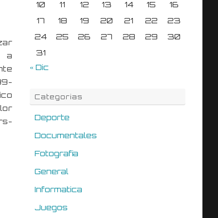
10
11
12
13
14
15
16
17
18
19
20
21
22
23
24
25
26
27
28
29
30
zar
31
o a
« Dic
nte
99-
ico
Categorias
lor
Deporte
rs-
Documentales
Fotografia
General
Informatica
Juegos