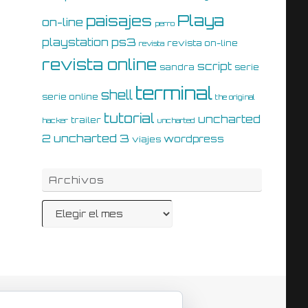
Playa
paisajes
on-line
perro
ps3
playstation
revista on-line
revista
revista online
script
sandra
serie
terminal
shell
serie online
the original
tutorial
uncharted
trailer
hacker
uncharted
uncharted 3
2
wordpress
viajes
Archivos
Archivos