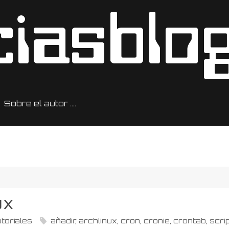
Sobre el autor ….
ux
toriales
añadir
,
archlinux
,
cron
,
cronie
,
crontab
,
scri