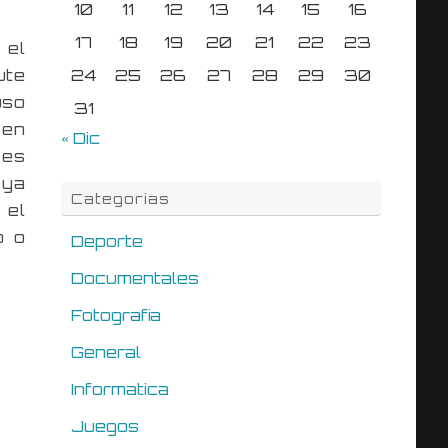
10
11
12
13
14
15
16
17
18
19
20
21
22
23
 el
ute
24
25
26
27
28
29
30
uso
31
 en
« Dic
 es
 ya
Categorias
 el
o o
Deporte
Documentales
Fotografia
General
Informatica
Juegos