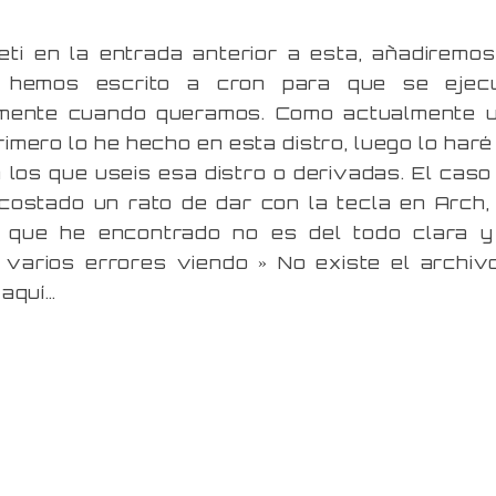
ti en la entrada anterior a esta, añadiremos
e hemos escrito a cron para que se ejec
mente cuando queramos. Como actualmente 
rimero lo he hecho en esta distro, luego lo haré
 los que useis esa distro o derivadas. El caso
costado un rato de dar con la tecla en Arch,
o que he encontrado no es del todo clara y
varios errores viendo » No existe el archiv
 aquí…