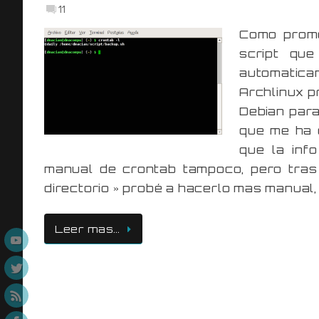
11
Como prome
script qu
automatica
Archlinux p
Debian para
que me ha 
que la inf
manual de crontab tampoco, pero tras 
directorio » probé a hacerlo mas manual,
Leer mas…