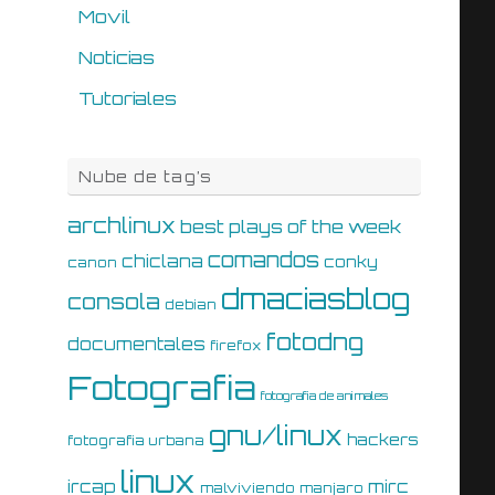
Movil
Noticias
Tutoriales
Nube de tag’s
archlinux
best plays of the week
comandos
chiclana
conky
canon
dmaciasblog
consola
debian
fotodng
documentales
firefox
Fotografia
fotografia de animales
gnu/linux
hackers
fotografia urbana
linux
ircap
mirc
malviviendo
manjaro