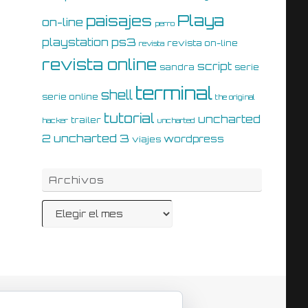
Playa
paisajes
on-line
perro
ps3
playstation
revista on-line
revista
revista online
script
sandra
serie
terminal
shell
serie online
the original
tutorial
uncharted
trailer
hacker
uncharted
uncharted 3
2
wordpress
viajes
Archivos
Archivos