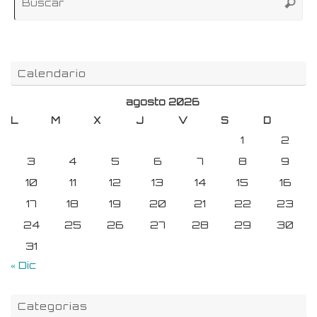
Buscar
pa
Calendario
agosto 2026
L
M
X
J
V
S
D
1
2
3
4
5
6
7
8
9
10
11
12
13
14
15
16
17
18
19
20
21
22
23
24
25
26
27
28
29
30
31
« Dic
Categorias