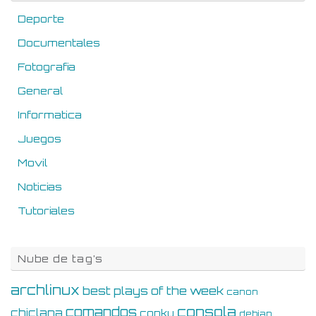
Deporte
Documentales
Fotografia
General
Informatica
Juegos
Movil
Noticias
Tutoriales
Nube de tag’s
archlinux
best plays of the week
canon
consola
comandos
chiclana
conky
debian