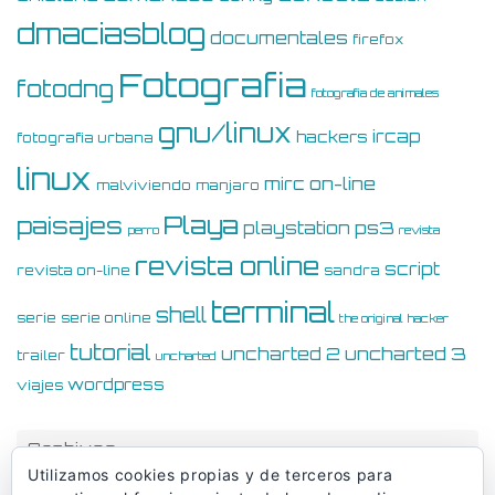
dmaciasblog
documentales
firefox
Fotografia
fotodng
fotografia de animales
gnu/linux
ircap
hackers
fotografia urbana
linux
on-line
mirc
malviviendo
manjaro
Playa
paisajes
ps3
playstation
perro
revista
revista online
script
revista on-line
sandra
terminal
shell
serie
serie online
the original hacker
tutorial
uncharted 3
uncharted 2
trailer
uncharted
wordpress
viajes
Archivos
Utilizamos cookies propias y de terceros para
Archivos