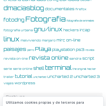
dmaciasblog
documentales
firefox
Fotografia
fotodng
fotografia de animales
gnu/linux
ircap
hackers
fotografia urbana
linux
on-line
mirc
malviviendo
manjaro
Playa
paisajes
ps3
playstation
perro
revista
revista online
script
revista on-line
sandra
terminal
shell
serie
serie online
the original hacker
tutorial
uncharted 3
uncharted 2
trailer
uncharted
wordpress
viajes
Archivos
Utilizamos cookies propias y de terceros para