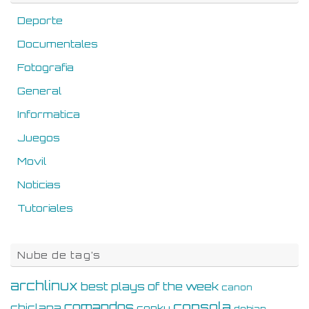
Deporte
Documentales
Fotografia
General
Informatica
Juegos
Movil
Noticias
Tutoriales
Nube de tag’s
archlinux
best plays of the week
canon
consola
comandos
chiclana
conky
debian