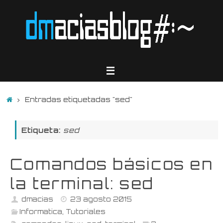
Saltar
al
contenido
Inicio
Entradas etiquetadas "sed"
Etiqueta:
sed
Comandos básicos en
la terminal: sed
dmacias
23 agosto 2015
Informatica
,
Tutoriales