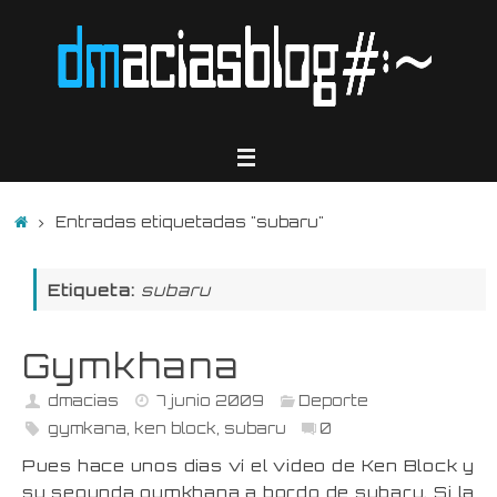
Saltar
al
contenido
Inicio
Entradas etiquetadas "subaru"
Etiqueta:
subaru
Gymkhana
dmacias
7 junio 2009
Deporte
gymkana
,
ken block
,
subaru
0
Pues hace unos dias ví el video de Ken Block y
su segunda gymkhana a bordo de subaru. Si la