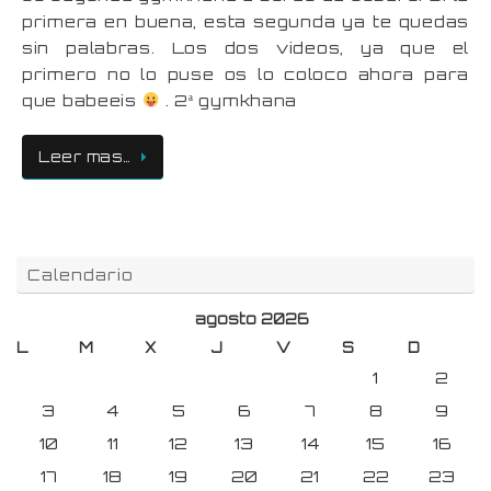
primera en buena, esta segunda ya te quedas
sin palabras. Los dos videos, ya que el
primero no lo puse os lo coloco ahora para
que babeeis
. 2ª gymkhana
Leer mas…
Calendario
agosto 2026
L
M
X
J
V
S
D
1
2
3
4
5
6
7
8
9
10
11
12
13
14
15
16
17
18
19
20
21
22
23