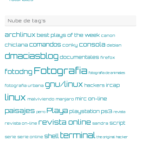
Nube de tag’s
archlinux
best plays of the week
canon
consola
comandos
chiclana
conky
debian
dmaciasblog
documentales
firefox
Fotografia
fotodng
fotografia de animales
gnu/linux
ircap
hackers
fotografia urbana
linux
on-line
mirc
malviviendo
manjaro
Playa
paisajes
ps3
playstation
perro
revista
revista online
script
revista on-line
sandra
terminal
shell
serie
serie online
the original hacker