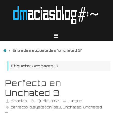
Saltar
al
contenido
Inicio
Entradas etiquetadas "unchated 3"
Etiqueta:
unchated 3
Perfecto en
Unchated 3
dmacias
2 junio 2012
Juegos
perfecto
,
playstation
,
ps3
,
unchated
,
unchated