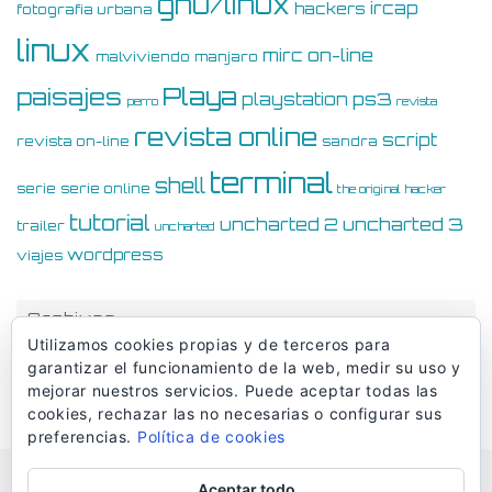
gnu/linux
ircap
hackers
fotografia urbana
linux
on-line
mirc
malviviendo
manjaro
Playa
paisajes
ps3
playstation
perro
revista
revista online
script
revista on-line
sandra
terminal
shell
serie
serie online
the original hacker
tutorial
uncharted 3
uncharted 2
trailer
uncharted
wordpress
viajes
Archivos
Utilizamos cookies propias y de terceros para
Archivos
garantizar el funcionamiento de la web, medir su uso y
mejorar nuestros servicios. Puede aceptar todas las
cookies, rechazar las no necesarias o configurar sus
preferencias.
Política de cookies
Aceptar todo