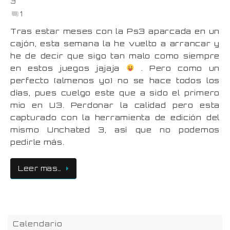
3
1
Tras estar meses con la Ps3 aparcada en un
cajón, esta semana la he vuelto a arrancar y
he de decir que sigo tan malo como siempre
en estos juegos jajaja
. Pero como un
perfecto (almenos yo) no se hace todos los
días, pues cuelgo este que a sido el primero
mio en U3. Perdonar la calidad pero esta
capturado con la herramienta de edición del
mismo Unchated 3, así que no podemos
pedirle más.
Leer mas…
Calendario