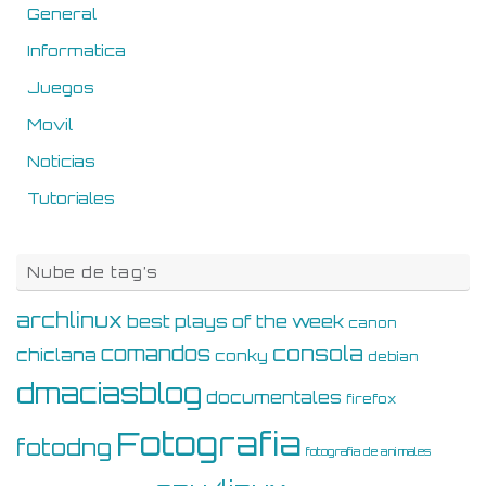
General
Informatica
Juegos
Movil
Noticias
Tutoriales
Nube de tag’s
archlinux
best plays of the week
canon
consola
comandos
chiclana
conky
debian
dmaciasblog
documentales
firefox
Fotografia
fotodng
fotografia de animales