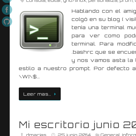
Hablando con el amig
colgó en su blog ( vis
tenía una terminal mu
para ver como podr
terminal. Para modif
.bashrc que se encuen
y nos vamos asta la l
estilo a nuestro prompt. Por defecto a
\W]\$…
Leer mas…
Mi escritorio junio 2
dmacias
25 junio 2014
General
,
Infor