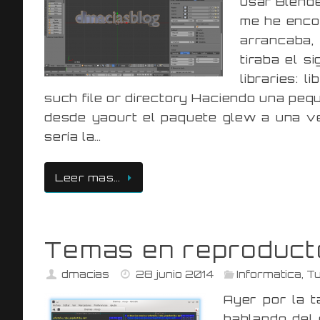
usar Blende
me he encon
arrancaba,
tiraba el s
libraries: 
such file or directory Haciendo una peq
desde yaourt el paquete glew a una ve
sería la…
Leer mas…
Temas en reproduct
dmacias
28 junio 2014
Informatica
,
Tu
Ayer por la 
hablando del 