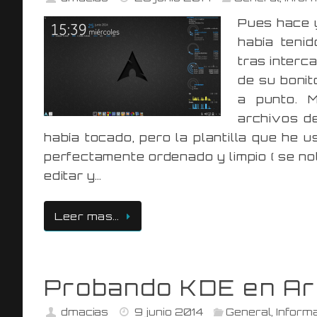
Pues hace 
había teni
tras inter
de su bonit
a punto. 
archivos d
había tocado, pero la plantilla que he
perfectamente ordenado y limpio ( se nota
editar y…
Leer mas…
Probando KDE en Ar
dmacias
9 junio 2014
General
,
Informa