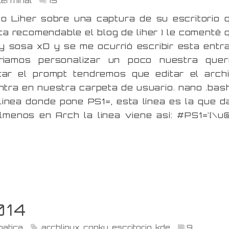
o Liher sobre una captura de su escritorio 
ita recomendable el blog de liher ) le comenté 
y sosa xD y se me ocurrió escribir esta entr
iamos personalizar un poco nuestra quer
icar el prompt tendremos que editar el arch
tra en nuestra carpeta de usuario. nano .bas
inea donde pone PS1=, esta línea es la que d
lmenos en Arch la linea viene así: #PS1='[\u
014
matica
archlinux
,
conky
,
escritorio
,
kde
9