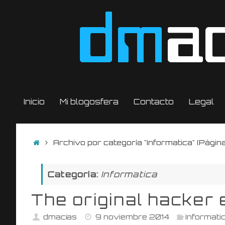
Saltar
al
contenido
Saltar
Inicio
Mi blogosfera
Contacto
Legal
al
contenido
Inicio
Archivo por categoría "Informatica"
(Página
Categoría:
Informatica
The original hacker 
dmacias
9 noviembre 2014
Informati