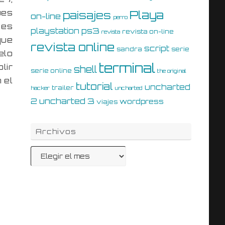
ues
Playa
paisajes
on-line
perro
 es
ps3
playstation
revista on-line
revista
que
revista online
script
sandra
serie
elo
terminal
lir
shell
serie online
the original
 el
tutorial
uncharted
trailer
hacker
uncharted
uncharted 3
2
wordpress
viajes
Archivos
Archivos