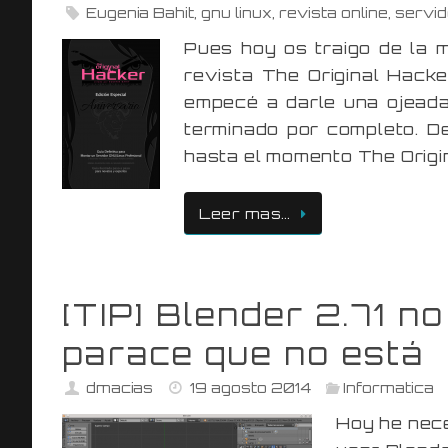
Eugenia Bahit
,
gnu linux
,
revista online
,
servid
Pues hoy os traigo de la 
revista The Original Hacke
empecé a darle una ojeada
terminado por completo. D
hasta el momento The Origi
Leer mas…
[TIP] Blender 2.71 n
parace que no está
dmacias
19 agosto 2014
Informatica
Hoy he nece