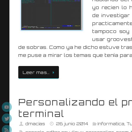
yo recien lo 
de investiga
practicament
tampoco soy 
usar groovesh
de sobras. Como ya he dicho estuve tra
me puse a mirar los temas que tenía par
Leer mas…
Personalizando el p
terminal
dmacias
26 junio 2014
Informatica
,
Tu
consola
,
editar
,
gnu/linux
,
personaliza
,
prom
,