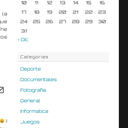
10
11
12
13
14
15
16
17
18
19
20
21
22
23
 la
que
24
25
26
27
28
29
30
 he
31
ros
« Dic
Categorias
Deporte
Documentales
0
Fotografia
General
Informatica
)
Juegos