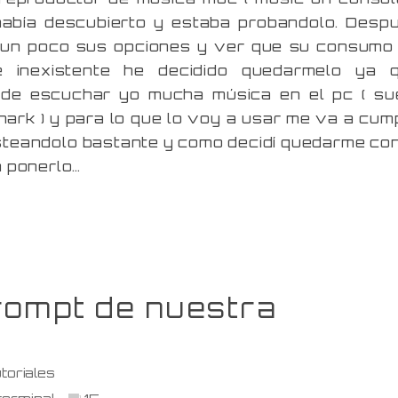
había descubierto y estaba probandolo. Desp
r un poco sus opciones y ver que su consumo
e inexistente he decidido quedarmelo ya 
de escuchar yo mucha música en el pc ( su
ark ) y para lo que lo voy a usar me va a cump
steandolo bastante y como decidí quedarme con
a ponerlo…
rompt de nuestra
toriales
terminal
15