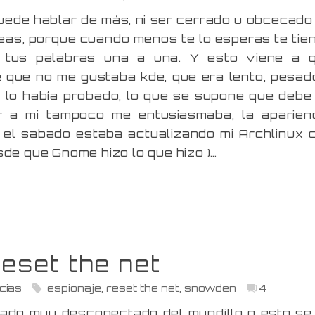
ede hablar de más, ni ser cerrado u obcecado
eas, porque cuando menos te lo esperas te tie
 tus palabras una a una. Y esto viene a 
e que no me gustaba kde, que era lento, pesad
 lo había probado, lo que se supone que debe
r a mi tampoco me entusiasmaba, la aparienc
 el sabado estaba actualizando mi Archlinux 
sde que Gnome hizo lo que hizo )…
Reset the net
cias
espionaje
,
reset the net
,
snowden
4
tado muy desconectado del mundillo o esto se