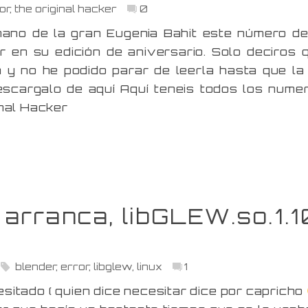
or
,
the original hacker
0
mano de la gran Eugenia Bahit este número de
r en su edición de aniversario. Solo deciros 
 y no he podido parar de leerla hasta que la
escargalo de aquí Aquí teneis todos los nume
nal Hacker
o arranca, libGLEW.so.1.1
blender
,
error
,
libglew
,
linux
1
sitado ( quien dice necesitar dice por capricho