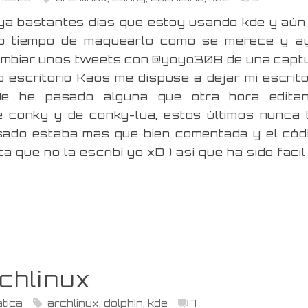
ya bastantes días que estoy usando kde y aún
do tiempo de maquearlo como se merece y a
cambiar unos tweets con @yoyo308 de una capt
o escritorio Kaos me dispuse a dejar mi escrito
Me he pasado alguna que otra hora edita
e conky y de conky-lua, estos últimos nunca 
 usado estaba mas que bien comentada y el cód
 que no la escribí yo xD ) así que ha sido facil
chlinux
tica
archlinux
,
dolphin
,
kde
7