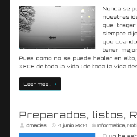
Nunca se pu
nuestras id
que tragar
siempre dij
que cuando
tener mejo
Pues como no se puede hablar en alto,
XFCE de toda la vida ( de toda la vida de
Leer mas…
Preparados, listos, 
dmacias
4 junio 2014
Informatica
,
Noti
O yo he es