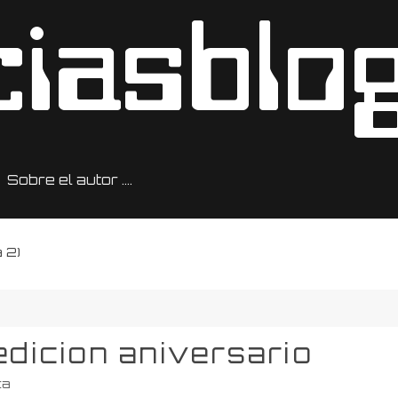
Sobre el autor ….
 2)
edicion aniversario
ca