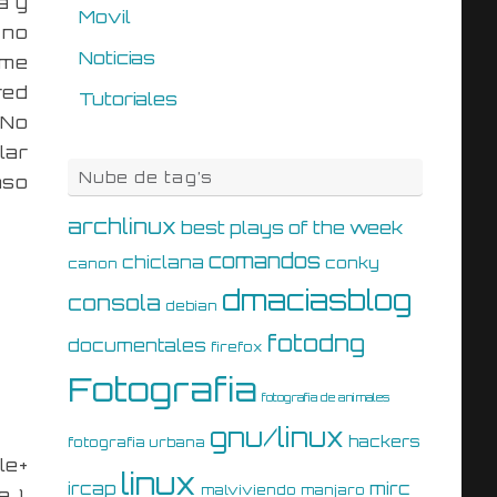
a y
Movil
 no
Noticias
 me
red
Tutoriales
 No
lar
Nube de tag’s
aso
archlinux
best plays of the week
comandos
chiclana
conky
canon
dmaciasblog
consola
debian
fotodng
documentales
firefox
Fotografia
fotografia de animales
gnu/linux
hackers
fotografia urbana
le+
linux
ircap
mirc
malviviendo
manjaro
 ),