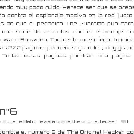
iendo muy poco ruido. Parece ser que se prep
 contra el espionaje masivo en la red, justo
s de que el periodico The Guardian publicara
 una serie de articulos con el espionaje c
ward Snowden. Todo este movimiento lo inicia
unas 200 páginas, pequeñas, grandes, muy gran
. Todas estas paginas pondrán una página
 nº6
Eugenia Bahit
,
revista online
,
the original hacker
1
ponible el numero 6 de The Original Hacker c