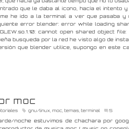
r, que hacía ya bastante tiempo que no lo usab
trado que le daba al icono, hacía el intento y
 me he ido a la terminal a ver que pasaba y
iguiente error blender: error while loading sha
libGLEW.so.1.10: cannot open shared object file:
ueña busqueda por la red he visto algo de insta
rsión que blender utilice, supongo en este c
or moc
toriales
gnu/linux
,
moc
,
temas
,
terminal
5
tarde/noche estuvimos de chachara por goog
reproductor de musica moc ( music on console