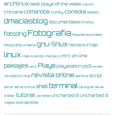
archlinux
best plays of the week
canon
consola
comandos
chiclana
conky
debian
dmaciasblog
documentales
firefox
Fotografia
fotodng
fotografia de animales
gnu/linux
ircap
hackers
fotografia urbana
linux
on-line
mirc
malviviendo
manjaro
Playa
paisajes
ps3
playstation
perro
revista
revista online
script
revista on-line
sandra
terminal
shell
serie
serie online
the original hacker
tutorial
uncharted 3
uncharted 2
trailer
uncharted
wordpress
viajes