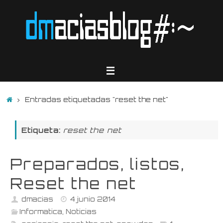
Saltar
al
contenido
Inicio
Entradas etiquetadas "reset the net"
Etiqueta:
reset the net
Preparados, listos,
Reset the net
dmacias
4 junio 2014
Informatica
,
Noticias