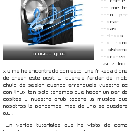
aburrimie
nto me ha
dado por
buscar
cosas
curiosas
que tiene
el sistema
musica-grub
operativo
GNU/Linu
x y me he encontrado con esto, una frikada digna
de crear este post. Si quereis fardar de inicio
chulo de sesion cuando arranqueis vuestro pc
con linux tan solo tenemos que hacer un par de
cositas y nuestro grub tocara la musica que
nosotros le pongamos, mas de uno se quedara
o.O .
En varios tutoriales que he visto de como