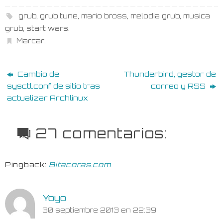
grub
,
grub tune
,
mario bross
,
melodia grub
,
musica
grub
,
start wars
.
Marcar
.
Cambio de
Thunderbird, gestor de
sysctl.conf de sitio tras
correo y RSS
actualizar Archlinux
27 comentarios:
Pingback:
Bitacoras.com
Yoyo
30 septiembre 2013 en 22:39