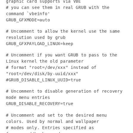
graphic card supports via VBE
# you can see them in real GRUB with the
command `vbeinfo'
GRUB_GFXMODE=auto
# Uncomment to allow the kernel use the same
resolution used by grub
GRUB_GFXPAYLOAD_LINUX=keep
# Uncomment if you want GRUB to pass to the
Linux kernel the old parameter
# format "root=/dev/xxx" instead of
"root=/dev/disk/by-uuid/xxx"
#GRUB_DISABLE_LINUX_UUID=true
# Uncomment to disable generation of recovery
mode menu entries
GRUB_DISABLE_RECOVERY=true
# Uncomment and set to the desired menu
colors. Used by normal and wallpaper
# modes only. Entries specified as