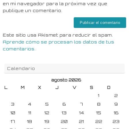
en mi navegador para la próxima vez que
publique un comentario.
Este sitio usa Akismet para reducir el spam.
Aprende cómo se procesan los datos de tus
comentarios.
Calendario
agosto 2026
L
M
X
J
V
S
D
1
2
3
4
5
6
7
8
9
10
11
12
13
14
15
16
17
18
19
20
21
22
23