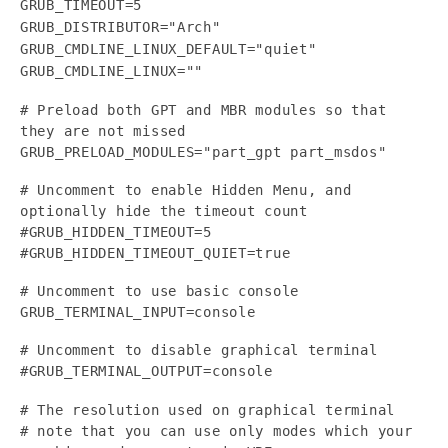
GRUB_TIMEOUT=5
GRUB_DISTRIBUTOR="Arch"
GRUB_CMDLINE_LINUX_DEFAULT="quiet"
GRUB_CMDLINE_LINUX=""
# Preload both GPT and MBR modules so that
they are not missed
GRUB_PRELOAD_MODULES="part_gpt part_msdos"
# Uncomment to enable Hidden Menu, and
optionally hide the timeout count
#GRUB_HIDDEN_TIMEOUT=5
#GRUB_HIDDEN_TIMEOUT_QUIET=true
# Uncomment to use basic console
GRUB_TERMINAL_INPUT=console
# Uncomment to disable graphical terminal
#GRUB_TERMINAL_OUTPUT=console
# The resolution used on graphical terminal
# note that you can use only modes which your