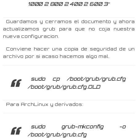
1000 2 800 2 400 2 600 3″
Guardamos y cerramos el documento y ahora
actualizamos grub para que no coja nuestra
nueva configuracion.
Conviene hacer una copia de seguridad de un
archivo por si acaso hacemos algo mal.
sudo cp /boot/grub/grub.cfg
/boot/grub/grub.cfg.OLD
Para ArchLinux y derivados:
sudo grub-mkconfig -o
/boot/grub/grub.cfg