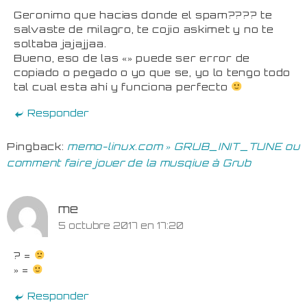
Geronimo que hacias donde el spam???? te
salvaste de milagro, te cojio askimet y no te
soltaba jajajjaa.
Bueno, eso de las «» puede ser error de
copiado o pegado o yo que se, yo lo tengo todo
tal cual esta ahí y funciona perfecto
Responder
Pingback:
memo-linux.com » GRUB_INIT_TUNE ou
comment faire jouer de la musqiue à Grub
me
5 octubre 2017 en 17:20
? =
» =
Responder