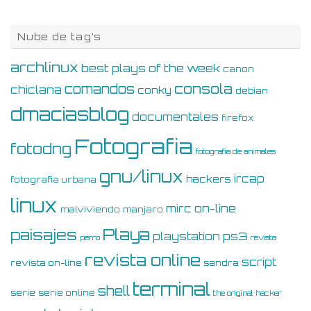
Nube de tag’s
archlinux
best plays of the week
canon
consola
comandos
chiclana
conky
debian
dmaciasblog
documentales
firefox
Fotografia
fotodng
fotografia de animales
gnu/linux
ircap
hackers
fotografia urbana
linux
on-line
mirc
malviviendo
manjaro
Playa
paisajes
ps3
playstation
perro
revista
revista online
script
revista on-line
sandra
terminal
shell
serie
serie online
the original hacker