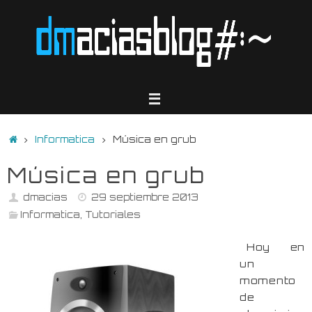
Saltar
al
contenido
Inicio
Informatica
Música en grub
Música en grub
dmacias
29 septiembre 2013
Informatica
,
Tutoriales
Hoy en
un
momento
de