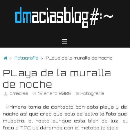
Saltar
al
contenido
Inicio
Fotografia
PLaya de la muralla de noche
PLaya de la muralla
de noche
dmacias
13 enero 2008
Fotografia
Primera toma de contacto con esta playa y de
noche asi que creo que solo se salvo la foto que
muestro, el resto aunque esta bien de luz, el
foco a TPC ya daremos con el metodo jejejeje