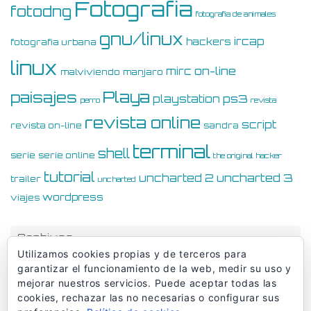
Fotografia
fotodng
fotografia de animales
gnu/linux
ircap
hackers
fotografia urbana
linux
on-line
mirc
malviviendo
manjaro
Playa
paisajes
ps3
playstation
perro
revista
revista online
script
revista on-line
sandra
terminal
shell
serie
serie online
the original hacker
tutorial
uncharted 3
uncharted 2
trailer
uncharted
wordpress
viajes
Archivos
Utilizamos cookies propias y de terceros para
Archivos
garantizar el funcionamiento de la web, medir su uso y
mejorar nuestros servicios. Puede aceptar todas las
cookies, rechazar las no necesarias o configurar sus