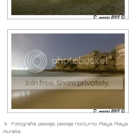
Fotografia
,
paisaje
,
paisaje nocturno
,
Playa
,
Playa
muralla
.