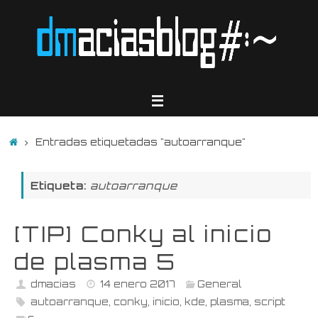
Saltar
al
contenido
Inicio
Entradas etiquetadas "autoarranque"
Etiqueta:
autoarranque
[TIP] Conky al inicio
de plasma 5
dmacias
14 enero 2017
General
autoarranque
,
conky
,
inicio
,
kde
,
plasma
,
script