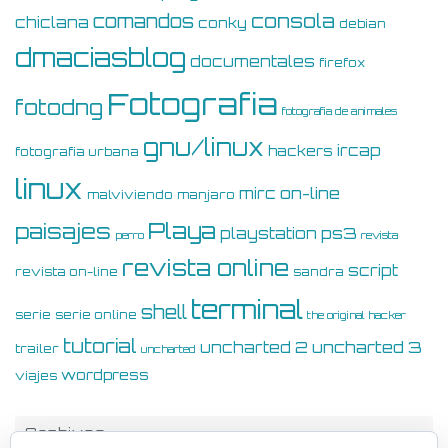
consola
comandos
chiclana
conky
debian
dmaciasblog
documentales
firefox
Fotografia
fotodng
fotografia de animales
gnu/linux
ircap
hackers
fotografia urbana
linux
on-line
mirc
malviviendo
manjaro
Playa
paisajes
ps3
playstation
perro
revista
revista online
script
revista on-line
sandra
terminal
shell
serie
serie online
the original hacker
tutorial
uncharted 3
uncharted 2
trailer
uncharted
wordpress
viajes
Archivos