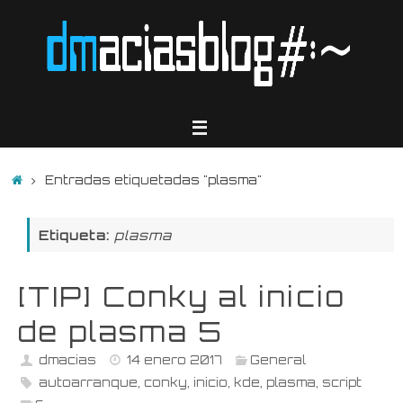
Saltar
al
contenido
Inicio
Entradas etiquetadas "plasma"
Etiqueta:
plasma
[TIP] Conky al inicio
de plasma 5
dmacias
14 enero 2017
General
autoarranque
,
conky
,
inicio
,
kde
,
plasma
,
script