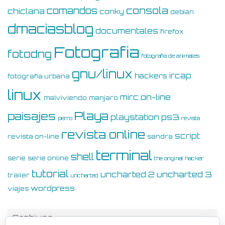
consola
comandos
chiclana
conky
debian
dmaciasblog
documentales
firefox
Fotografia
fotodng
fotografia de animales
gnu/linux
ircap
hackers
fotografia urbana
linux
on-line
mirc
malviviendo
manjaro
Playa
paisajes
ps3
playstation
perro
revista
revista online
script
revista on-line
sandra
terminal
shell
serie
serie online
the original hacker
tutorial
uncharted 3
uncharted 2
trailer
uncharted
wordpress
viajes
Archivos