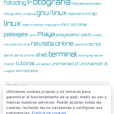
Fotografia
fotodng
fotografia de animales
gnu/linux
ircap
hackers
fotografia urbana
linux
on-line
mirc
malviviendo
manjaro
Playa
paisajes
ps3
playstation
perro
revista
revista online
script
revista on-line
sandra
terminal
shell
serie
serie online
the original hacker
tutorial
uncharted 3
uncharted 2
trailer
uncharted
wordpress
viajes
Archivos
Utilizamos cookies propias y de terceros para
Archivos
garantizar el funcionamiento de la web, medir su uso y
mejorar nuestros servicios. Puede aceptar todas las
cookies, rechazar las no necesarias o configurar sus
preferencias.
Política de cookies