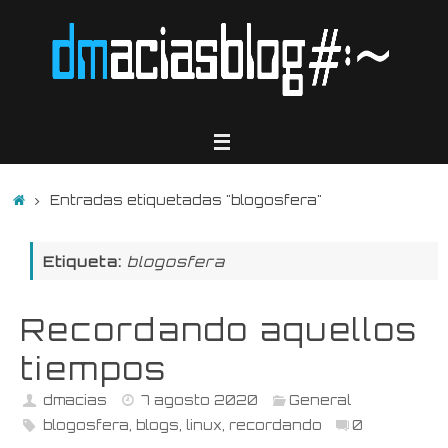
Saltar
al
contenido
Inicio
Entradas etiquetadas "blogosfera"
Etiqueta:
blogosfera
Recordando aquellos
tiempos
dmacias
7 agosto 2020
General
blogosfera
,
blogs
,
linux
,
recordando
0