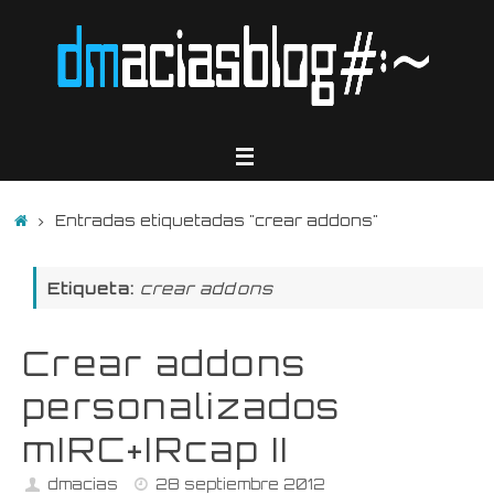
Saltar
al
contenido
Inicio
Entradas etiquetadas "crear addons"
Etiqueta:
crear addons
Crear addons
personalizados
mIRC+IRcap II
dmacias
28 septiembre 2012