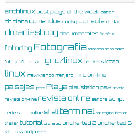
archlinux
best plays of the week
canon
consola
comandos
chiclana
conky
debian
dmaciasblog
documentales
firefox
Fotografia
fotodng
fotografia de animales
gnu/linux
ircap
hackers
fotografia urbana
linux
on-line
mirc
malviviendo
manjaro
Playa
paisajes
ps3
playstation
perro
revista
revista online
script
revista on-line
sandra
terminal
shell
serie
serie online
the original hacker
tutorial
uncharted 3
uncharted 2
trailer
uncharted
wordpress
viajes