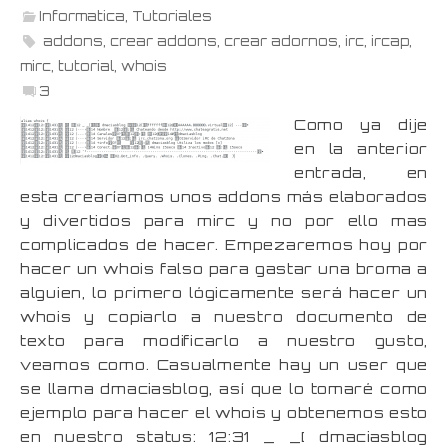
Informatica
,
Tutoriales
addons
,
crear addons
,
crear adornos
,
irc
,
ircap
,
mirc
,
tutorial
,
whois
3
Como ya dije
en la anterior
entrada, en
esta crearíamos unos addons más elaborados
y divertidos para mirc y no por ello mas
complicados de hacer. Empezaremos hoy por
hacer un whois falso para gastar una broma a
alguien, lo primero lógicamente será hacer un
whois y copiarlo a nuestro documento de
texto para modificarlo a nuestro gusto,
veamos como. Casualmente hay un user que
se llama dmaciasblog, así que lo tomaré como
ejemplo para hacer el whois y obtenemos esto
en nuestro status: 12:31 _ _[ dmaciasblog