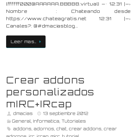
[ffffff000@AAAAAA.BBBBB.virtual] —• 12:31 |—›
Nombre : Chateando desde
https://www.chateagratis.net 12:31 |—›
Canales?: @#dmaciasblog…
Leer mas…
Crear addons
personalizados
mIRC+IRcap
dmacias
13 septiembre 2012
General
,
Informatica
,
Tutoriales
addons
,
adornos
,
chat
,
crear addons
,
crear
adornos
,
irc
,
ircap
,
mirc
,
tutorial