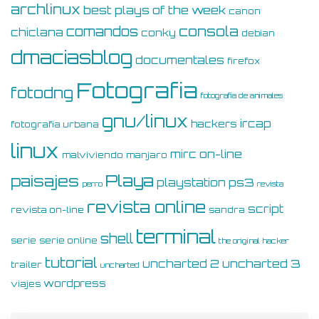
archlinux
best plays of the week
canon
consola
comandos
chiclana
conky
debian
dmaciasblog
documentales
firefox
Fotografia
fotodng
fotografia de animales
gnu/linux
ircap
hackers
fotografia urbana
linux
on-line
mirc
malviviendo
manjaro
Playa
paisajes
ps3
playstation
perro
revista
revista online
script
revista on-line
sandra
terminal
shell
serie
serie online
the original hacker
tutorial
uncharted 3
uncharted 2
trailer
uncharted
wordpress
viajes