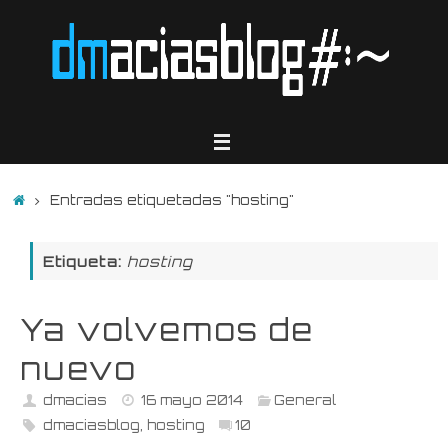
Saltar
al
contenido
Inicio
Entradas etiquetadas "hosting"
Etiqueta:
hosting
Ya volvemos de
nuevo
dmacias
16 mayo 2014
General
dmaciasblog
,
hosting
10