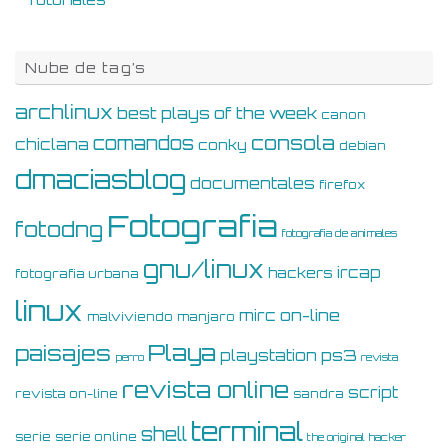
Nube de tag’s
archlinux
best plays of the week
canon
consola
comandos
chiclana
conky
debian
dmaciasblog
documentales
firefox
Fotografia
fotodng
fotografia de animales
gnu/linux
ircap
hackers
fotografia urbana
linux
on-line
mirc
malviviendo
manjaro
Playa
paisajes
ps3
playstation
perro
revista
revista online
script
revista on-line
sandra
terminal
shell
serie
serie online
the original hacker