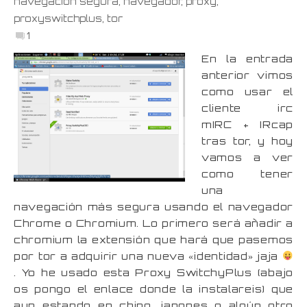
navegacion segura
,
navegador
,
proxy
,
proxyswitchplus
,
tor
1
En la entrada
anterior vimos
como usar el
cliente irc
mIRC + IRcap
tras tor, y hoy
vamos a ver
como tener
una
navegación más segura usando el navegador
Chrome o Chromium. Lo primero será añadir a
chromium la extensión que hará que pasemos
por tor a adquirir una nueva «identidad» jaja
. Yo he usado esta Proxy SwitchyPlus (abajo
os pongo el enlace donde la instalareis) que
aun estando en chino, japones o algún otro