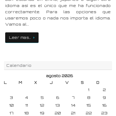
idioma así es el único que me ha funcionado
correctamente. Para las opciones que
usaremos poco o nada nos importa el idioma.
Vamos al…
Leer mas…
Calendario
agosto 2026
L
M
X
J
V
S
D
1
2
3
4
5
6
7
8
9
10
11
12
13
14
15
16
17
18
19
20
21
22
23