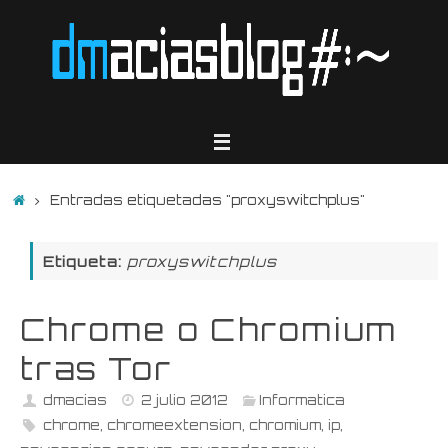
Saltar
al
contenido
Inicio
Entradas etiquetadas "proxyswitchplus"
Etiqueta:
proxyswitchplus
Chrome o Chromium
tras Tor
dmacias
2 julio 2012
Informatica
chrome
,
chromeextension
,
chromium
,
ip
,