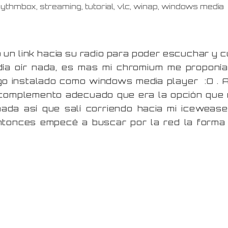
hythmbox
,
streaming
,
tutorial
,
vlc
,
winap
,
windows media
un link hacia su radio para poder escuchar y c
ía oír nada, es mas mi chromium me proponía
lgo instalado como windows media player :O . 
n complemento adecuado que era la opción que
da así que salí corriendo hacia mi icewease
ntonces empecé a buscar por la red la forma