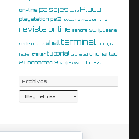
Playa
paisajes
on-line
perro
ps3
playstation
revista on-line
revista
revista online
script
sandra
serie
terminal
shell
serie online
the original
tutorial
uncharted
trailer
hacker
uncharted
uncharted 3
2
wordpress
viajes
Archivos
Archivos