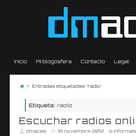
Saltar
al
contenido
Saltar
Inicio
Mi blogosfera
Contacto
Legal
al
contenido
Inicio
Entradas etiquetadas "radio"
Etiqueta:
radio
Escuchar radios onl
dmacias
18 noviembre 2012
Informat