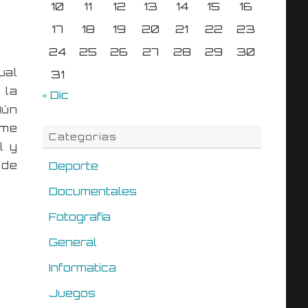
10
11
12
13
14
15
16
17
18
19
20
21
22
23
24
25
26
27
28
29
30
ual
31
 la
« Dic
Aún
 me
Categorias
l y
 de
Deporte
Documentales
Fotografia
General
Informatica
Juegos