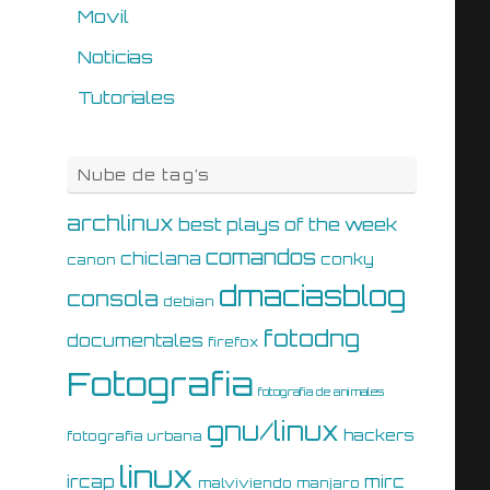
Movil
Noticias
Tutoriales
Nube de tag’s
archlinux
best plays of the week
comandos
chiclana
conky
canon
dmaciasblog
consola
debian
fotodng
documentales
firefox
Fotografia
fotografia de animales
gnu/linux
hackers
fotografia urbana
linux
ircap
mirc
malviviendo
manjaro