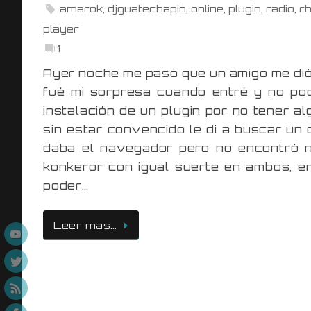
amarok
,
djguatechapin
,
online
,
plugin
,
radio
,
r
player
1
Ayer noche me pasó que un amigo me dió 
fué mi sorpresa cuando entré y no pod
instalación de un plugin por no tener a
sin estar convencido le di a buscar u
daba el navegador pero no encontró na
konkeror con igual suerte en ambos, e
poder…
Leer mas…