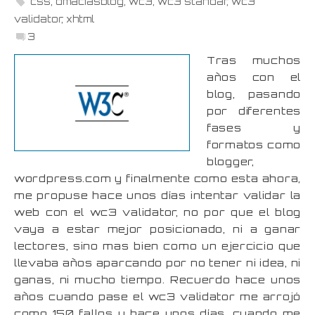
css
,
dmaciasblog
,
wc3
,
wc3 standar
,
wc3
validator
,
xhtml
3
Tras muchos
años con el
blog, pasando
por diferentes
fases y
formatos como
blogger,
wordpress.com y finalmente como esta ahora,
me propuse hace unos días intentar validar la
web con el wc3 validator, no por que el blog
vaya a estar mejor posicionado, ni a ganar
lectores, sino mas bien como un ejercicio que
llevaba años aparcando por no tener ni idea, ni
ganas, ni mucho tiempo. Recuerdo hace unos
años cuando pase el wc3 validator me arrojó
como 150 fallos y hace unos días, cuando me