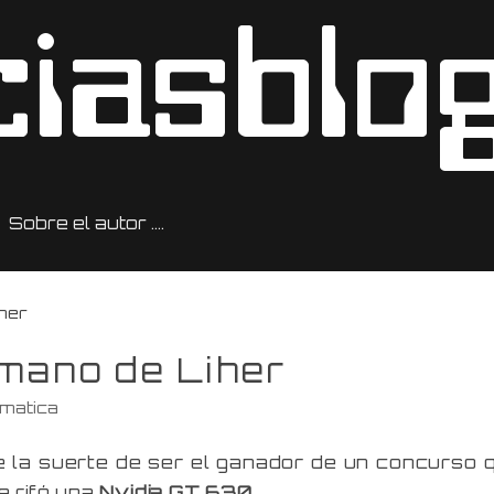
Sobre el autor ….
iher
 mano de Liher
rmatica
e la suerte de ser el ganador de un concurso 
e rifó una
Nvidia GT 630
.