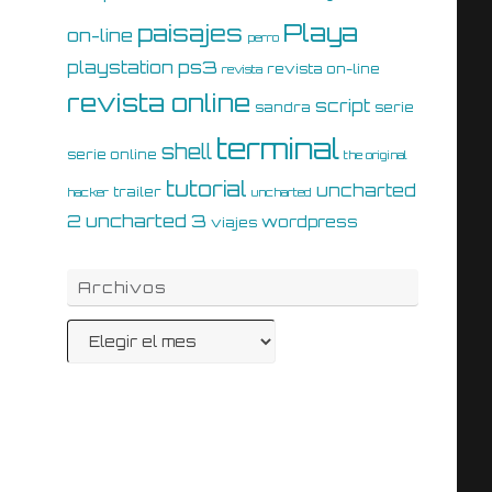
Playa
paisajes
on-line
perro
ps3
playstation
revista on-line
revista
revista online
script
sandra
serie
terminal
shell
serie online
the original
tutorial
uncharted
trailer
hacker
uncharted
uncharted 3
2
wordpress
viajes
Archivos
Archivos