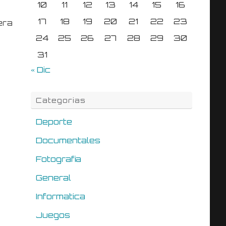
10
11
12
13
14
15
16
17
18
19
20
21
22
23
era
24
25
26
27
28
29
30
31
« Dic
Categorias
Deporte
Documentales
Fotografia
General
Informatica
Juegos