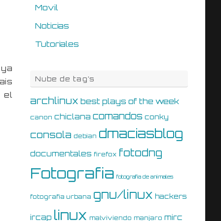
Movil
Noticias
Tutoriales
 ya
Nube de tag’s
ais
 el
archlinux
best plays of the week
comandos
chiclana
conky
canon
dmaciasblog
consola
debian
fotodng
documentales
firefox
Fotografia
fotografia de animales
gnu/linux
hackers
fotografia urbana
linux
ircap
mirc
malviviendo
manjaro