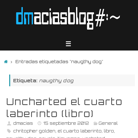
Saltar
al
contenido
Inicio
Entradas etiquetadas "naugthy dog"
Etiqueta:
naugthy dog
Uncharted el cuarto
laberinto (libro)
dmacias
15 septiembre 2012
General
chritopher golden
,
el cuarto laberinto
,
libro
,