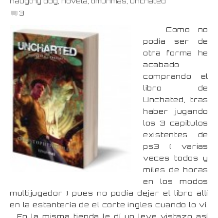
naugthy dog
,
novela
,
timunmas
,
unchated
3
Como no
podía ser de
otra forma he
acabado
comprando el
libro de
Unchated, tras
haber jugando
los 3 capitulos
existentes de
ps3 ( varias
veces todos y
miles de horas
en los modos
multijugador ) pues no podía dejar el libro allí
en la estantería de el corte ingles cuando lo ví.
En la misma tienda le dí un leve vistazo así