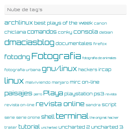
Nube de tag’s
archlinux
best plays of the week
canon
consola
comandos
chiclana
conky
debian
dmaciasblog
documentales
firefox
Fotografia
fotodng
fotografia de animales
gnu/linux
ircap
hackers
fotografia urbana
linux
on-line
mirc
malviviendo
manjaro
Playa
paisajes
ps3
playstation
perro
revista
revista online
script
revista on-line
sandra
terminal
shell
serie
serie online
the original hacker
tutorial
uncharted 3
uncharted 2
trailer
uncharted