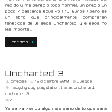
rápido y me pareció todo normal, un precio un
poco / bastante abusivo ( 18 €uros ) pero es
un libro que principalmente compraran
fanáticos de la saga Uncharted, y a esos no
les importa…
Leer mas…
Uncharted 3
dmacias
12 diciembre 2010
Juegos
naugthy dog
,
playstation
,
trailer
,
uncharted
,
uncharted 3
0
Ya se va viendo algo más serio de lo que será