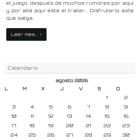
el juego, después de muchos rumores por aquí
y por allá aquí está el trailer… Disfrutarlo asta
que salga..
Leer mas…
Calendario
agosto 2026
L
M
X
J
V
S
D
1
2
3
4
5
6
7
8
9
10
11
12
13
14
15
16
17
18
19
20
21
22
23
24
25
26
27
28
29
30